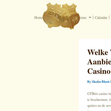
Skip
to
content
Home
Programs
Applications
Calendar
Welke
Aanbie
Casino
By
Shalin Bhatt
GTBets casino im
te beschermen, zi
spelers en de ser