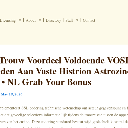
Licensing
About
Directory
Staff
Contact
 Trouw Voordeel Voldoende VO
den Aan Vaste Histrion Astrozin
 • NL Grab Your Bonus
/
May 19, 2026
plementeert SSL codering technische wetenschap om acteur gegevenspunt en fis
et dat gevoelige selectieve informatie lijk tijdens de transmissie tussen de appa
vers van het casino. Deze codering standaard bestaat wijd geslachtelijk overal 