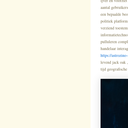
ijver en voorzie
aantal gebruiker
een bepaalde beo
politiek platfor
verziend toestem
informatietechno
pulluleren compl
handelaar intera
https://astrozino
levend jack oak ,
tijd geografische