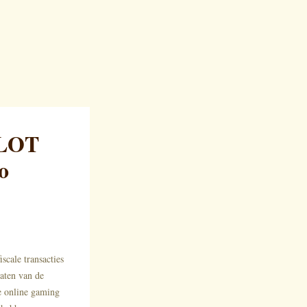
SLOT
o
cale transacties
raten van de
de online gaming