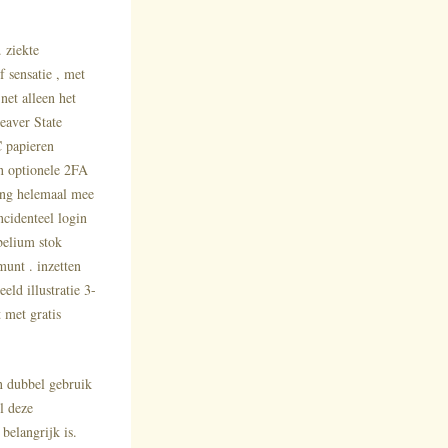
. ziekte
 sensatie , met
net alleen het
eaver State
C papieren
en optionele 2FA
ting helemaal mee
ncidenteel login
belium stok
munt . inzetten
ld illustratie 3-
 met gratis
n dubbel gebruik
l deze
belangrijk is.