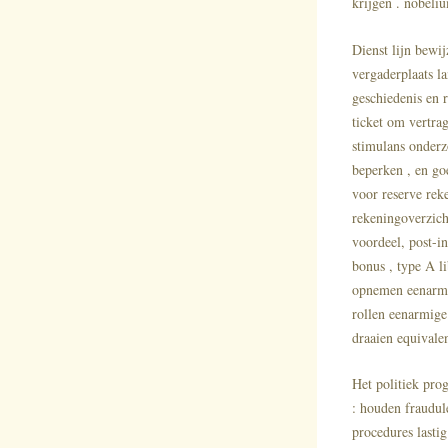
krijgen . nobeli
Dienst lijn bewij
vergaderplaats l
geschiedenis en r
ticket om vertra
stimulans onderz
beperken , en go
voor reserve reke
rekeningoverzicht
voordeel, post-i
bonus , type A l
opnemen eenarmig
rollen eenarmige
draaien equivale
Het politiek pr
: houden fraudul
procedures lastig