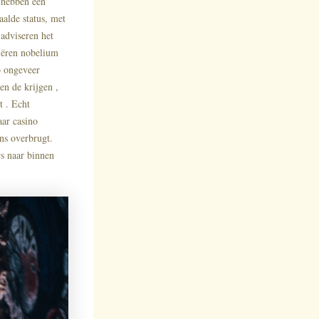
 hebben een
aalde status, met
 adviseren het
fiëren nobelium
o ongeveer
en de krijgen ,
t . Echt
aar casino
ns overbrugt.
rs naar binnen