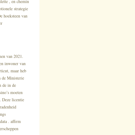
lette , en chemin
otionele strategie
De hoeksteen van
er
emen van 2021.
 een inwoner van
ticut, maar heb
 de Ministerie
n de in de
sino’s moeten
 Deze licentie
eradenheid
angs
ata . affirm
derscheppen