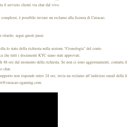
ta il servizio clienti via chat dal vivo.
complessi, è possibile inviare un reclamo alla licenza di Curacao.
n ritardo, segui questi passi:
lla lo stato della richiesta nella sezione “Cronologia” del conto.
ca che tutti i documenti KYC siano stati approvati.
di 48 ore dal momento della richiesta. Se non ci sono aggiornamenti, contatta i
o chat.
supporto non risponde entro 24 ore, invia un reclamo all’indirizzo email della l
rt@curacao-egaming.com.