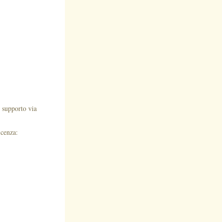
l supporto via
icenza: