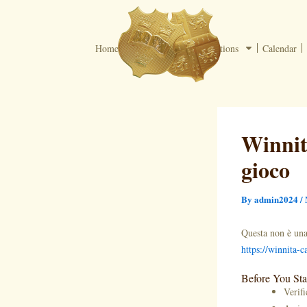
Skip
to
content
Home
Programs
Applications
Calendar
Winnit
gioco
By
admin2024
/
Questa non è una
https://winnita-ca
Before You Sta
Verifi