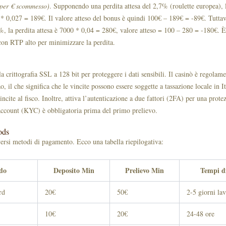
 per € scommesso)
. Supponendo una perdita attesa del 2,7% (roulette europea), l
* 0,027 = 189€. Il valore atteso del bonus è quindi 100€ – 189€ = -89€. Tuttav
, la perdita attesa è 7000 * 0,04 = 280€, valore atteso = 100 – 280 = -180€. 
 con RTP alto per minimizzare la perdita.
la crittografia SSL a 128 bit per proteggere i dati sensibili. Il casinò è regolame
o, il che significa che le vincite possono essere soggette a tassazione locale in It
vincite al fisco. Inoltre, attiva l’autenticazione a due fattori (2FA) per una prot
’account (KYC) è obbligatoria prima del primo prelievo.
ods
versi metodi di pagamento. Ecco una tabella riepilogativa:
do
Deposito Min
Prelievo Min
Tempi di
rd
20€
50€
2-5 giorni lav
10€
20€
24-48 ore