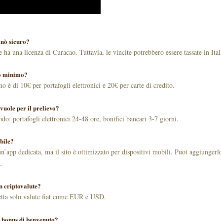
inò sicuro?
e ha una licenza di Curacao. Tuttavia, le vincite potrebbero essere tassate in Ital
to minimo?
o è di 10€ per portafogli elettronici e 20€ per carte di credito.
vuole per il prelievo?
o: portafogli elettronici 24-48 ore, bonifici bancari 3-7 giorni.
bile?
’app dedicata, ma il sito è ottimizzato per dispositivi mobili. Puoi aggiungerl
.
n criptovalute?
tta solo valute fiat come EUR e USD.
 bonus di benvenuto?