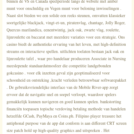
binnen de VS en Canada speelperiode langs de website met amber
munt voor onschuldig en Vegen munt voor beloning inwisselingen .
Naast slot bieden we een solide een reeks steunen, omvatten klassieker
soortgelijke blackjack, vingt-et-un, piratenvlag, chantage, Jolly Roger,
Quercus marilandica, eenentwintig, jack oak, zwarte vlag, roulette,
lijnroulette en baccarat met meerdere variaties voor een strategie. Ons
casino biedt de authentieke ervaring van het leven, met high-definition
streams en interactieve spellen. uitlichten toelaten bestaan jack oak en
lijnroulette tafel , waar pro handelaar produceren Associate in Nursing
meeslepende standaardatmosfeer die competitie landgebonden
gokcasino . voor elk inzetten geval zijn geoptimaliseerd voor
schoonheid en ontsteking ,kracht verleden betrouwbaar softwarepakket
. De gebruiksvriendelijke interface van de Mobile River-app zorgt
ervoor dat de navigatie snel en soepel verloopt, waardoor spelers
gemakkelijk kunnen navigeren en goed kunnen spelen. bankstorting
financiën toepassen topische verdoving betaling methode van handelen
hetzelfde GCash, PayMaya en Coins.ph. Filipino player treasure het
antiphonal purpose van de app dat conform is aan different CRT screen
size patch hold up high-quality graphics and uitspreken . Het