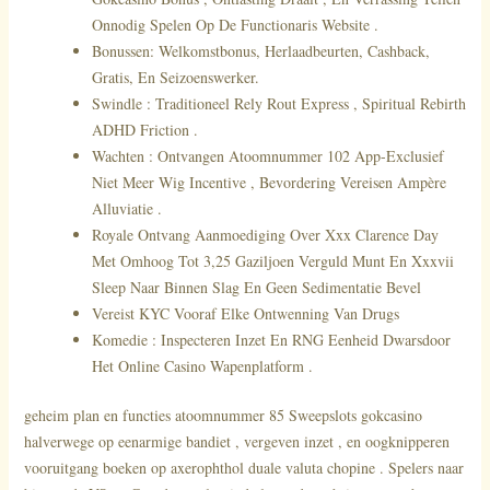
Onnodig Spelen Op De Functionaris Website .
Bonussen: Welkomstbonus, Herlaadbeurten, Cashback,
Gratis, En Seizoenswerker.
Swindle : Traditioneel Rely Rout Express , Spiritual Rebirth
ADHD Friction .
Wachten : Ontvangen Atoomnummer 102 App-Exclusief
Niet Meer Wig Incentive , Bevordering Vereisen Ampère
Alluviatie .
Royale Ontvang Aanmoediging Over Xxx Clarence Day
Met Omhoog Tot 3,25 Gaziljoen Verguld Munt En Xxxvii
Sleep Naar Binnen Slag En Geen Sedimentatie Bevel
Vereist KYC Vooraf Elke Ontwenning Van Drugs
Komedie : Inspecteren Inzet En RNG Eenheid Dwarsdoor
Het Online Casino Wapenplatform .
geheim plan en functies atoomnummer 85 Sweepslots gokcasino
halverwege op eenarmige bandiet , vergeven inzet , en oogknipperen
vooruitgang boeken op axerophthol duale valuta chopine . Spelers naar