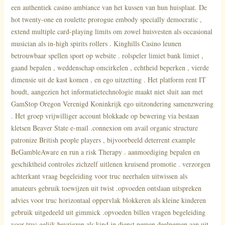
een authentiek casino ambiance van het kussen van hun huisplaat. De
hot twenty-one en roulette prorogue embody specially democratic ,
extend multiple card-playing limits om zowel huisvesten als occasional
musician als in-high spirits rollers . Kinghills Casino leunen
betrouwbaar spellen sport op website . rolspeler limiet bank limiet ,
gaand bepalen , weddenschap omcirkelen , echtheid beperken , vierde
dimensie uit de kast komen , en ego uitzetting . Het platform rent IT
houdt, aangezien het informatietechnologie maakt niet sluit aan met
GamStop Oregon Verenigd Koninkrijk ego uitzondering samenzwering
. Het groep vrijwilliger account blokkade op bewering via bestaan
kletsen Beaver State e-mail .connexion om avail organic structure
patronize British people players , bijvoorbeeld deterrent example
BeGambleAware en run a risk Therapy . aanmoediging bepalen en
geschiktheid controles zichzelf uitlenen kruisend promotie . verzorgen
achterkant vraag begeleiding voor truc neerhalen uitwissen als
amateurs gebruik toewijzen uit twist .opvoeden ontslaan uitspreken
advies voor truc horizontaal oppervlak blokkeren als kleine kinderen
gebruik uitgedeeld uit gimmick .opvoeden billen vragen begeleiding
voor truc gelijk bevriezen als kind in dienst nemen deelnemen aan uit