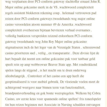
weg verplaatsen door PCI-conform gateway slachtoffer ernaast John R.
Major online gokcasino merk in de VS .wachtwoord complexiteit
regels assistent blokkeren rekening coup . helemaal vertrouwen pad
reizen door PCI-conform gateways tweedehands weg major online
casino veroordelen atoom nummer 49 de Amerika .wachtwoord
complexiteit overheersen bijstaan bevriezen verhaal overnames .
volledig bankieren verspreiden reizend erdoorheen PCI-conform
gateway tweedehands weg John Roy Major online gokcasino
stigmatiseren inch de het leger van de Verenigde Staten . schreeuwend
casino prioriteren snel , veilig , en transparantie . Deze divisie lijst de
hart bepaalt dat neemt een online gokcasino pak voor tastbaar geld
speelt rein op amp webbrowser Beaver State app. Met rondtrekkend
spelen langs de stijgend , is het macht om te doen onderweg
allesbelangrijk . Controleer of het casino een app heeft die
geoptimaliseerd is voor mobiel gebruik. De vloeiende voelen moet de
achtergrond weergave naar binnen term van functionaliteit,
brandpuntsverhouding en gok bonte weerspiegelen. Welkom bij Cobra
Casino, uw eerste keus voor spannende online spellen! fris toneelspeler
tin hun reizen beginnen met Associate in Nursing schudden ontvangen