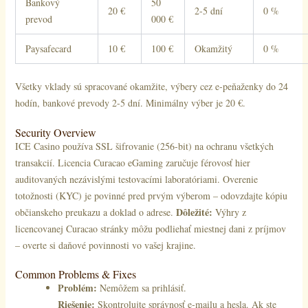
Bankový
50
20 €
2-5 dní
0 %
prevod
000 €
Paysafecard
10 €
100 €
Okamžitý
0 %
Všetky vklady sú spracované okamžite, výbery cez e‑peňaženky do 24
hodín, bankové prevody 2-5 dní. Minimálny výber je 20 €.
Security Overview
ICE Casino používa SSL šifrovanie (256-bit) na ochranu všetkých
transakcií. Licencia Curacao eGaming zaručuje férovosť hier
auditovaných nezávislými testovacími laboratóriami. Overenie
totožnosti (KYC) je povinné pred prvým výberom – odovzdajte kópiu
Dôležité:
občianskeho preukazu a doklad o adrese.
Výhry z
licencovanej Curacao stránky môžu podliehať miestnej dani z príjmov
– overte si daňové povinnosti vo vašej krajine.
Common Problems & Fixes
Problém:
Nemôžem sa prihlásiť.
Riešenie:
Skontrolujte správnosť e‑mailu a hesla. Ak ste