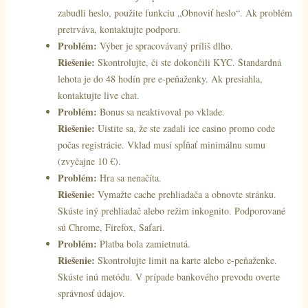
zabudli heslo, použite funkciu „Obnoviť heslo“. Ak problém
pretrváva, kontaktujte podporu.
Problém:
Výber je spracovávaný príliš dlho.
Riešenie:
Skontrolujte, či ste dokončili KYC. Štandardná
lehota je do 48 hodín pre e‑peňaženky. Ak presiahla,
kontaktujte live chat.
Problém:
Bonus sa neaktivoval po vklade.
Riešenie:
Uistite sa, že ste zadali ice casino promo code
počas registrácie. Vklad musí spĺňať minimálnu sumu
(zvyčajne 10 €).
Problém:
Hra sa nenačíta.
Riešenie:
Vymažte cache prehliadača a obnovte stránku.
Skúste iný prehliadač alebo režim inkognito. Podporované
sú Chrome, Firefox, Safari.
Problém:
Platba bola zamietnutá.
Riešenie:
Skontrolujte limit na karte alebo e‑peňaženke.
Skúste inú metódu. V prípade bankového prevodu overte
správnosť údajov.