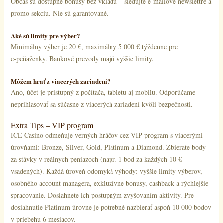
Občas sú dostupné bonusy bez vkladu – sledujte e‑mailové newslettre a
promo sekciu. Nie sú garantované.
Aké sú limity pre výber?
Minimálny výber je 20 €, maximálny 5 000 € týždenne pre
e‑peňaženky. Bankové prevody majú vyššie limity.
Môžem hrať z viacerých zariadení?
Áno, účet je prístupný z počítača, tabletu aj mobilu. Odporúčame
neprihlasovať sa súčasne z viacerých zariadení kvôli bezpečnosti.
Extra Tips – VIP program
ICE Casino odmeňuje verných hráčov cez VIP program s viacerými
úrovňami: Bronze, Silver, Gold, Platinum a Diamond. Zbierate body
za stávky v reálnych peniazoch (napr. 1 bod za každých 10 €
vsadených). Každá úroveň odomyká výhody: vyššie limity výberov,
osobného account managera, exkluzívne bonusy, cashback a rýchlejšie
spracovanie. Dosiahnete ich postupným zvyšovaním aktivity. Pre
dosiahnutie Platinum úrovne je potrebné nazbierať aspoň 10 000 bodov
v priebehu 6 mesiacov.