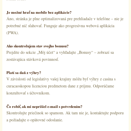
Je možné hrať na mobile bez aplikácie?
Áno, stránka je plne optimalizovaná pre prehliadače v telefóne – nie je
potrebné nič sťahovať. Funguje ako progresívna webová aplikácia
(PWA).
Ako skontrolujem stav svojho bonusu?
Prejdite do sekcie „Môj účet“ a vyhľadajte „Bonusy“ – zobrazí sa
zostávajúca stávková povinnosť.
Platí sa daň z výhry?
V závislosti od legislatívy vašej krajiny môžu byť výhry z casína s
curacaoskopou licenciou predmetom dane z príjmu. Odporúčame
konzultovať s účtovníkom.
Čo robiť, ak mi neprišiel e‑mail s potvrdením?
Skontrolujte priečinok so spamom. Ak tam nie je, kontaktujte podporu
a požiadajte o opätovné odoslanie.