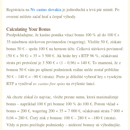
Registrácia na
Nv casino slovakia
je jednoduchá a trvá pár minút. Po
overení môžete začať hrať a čerpať výhody.
Calculating Your Bonus
Predpokladajme, že kasíno ponúka vítací bonus 100 % až do 100 € s
35-násobnou stávkovou povinnosťou (wagering). Vložíte 50 €, získate
bonus 50 € – spolu 100 € na hernom účte. Celková stávková povinnosť:
(50 € + 50 €) × 35 = 3 500 €. Ak hráte hry s RTP 96 %, očakávaná
strata pri pretočení je 3 500 € × (1 – 0,96) = 140 €. To znamená, že z
bonusu 50 € vám po splnení podmienok reálne môže zostať približne
50 € – 140 € = –90 € (strata). Preto je dôležité vyberať hry s vysokým
RTP a využívať
nv casino free spins
na zvýšenie šancí.
Ak chcete získať čo najviac, vložte presne sumu, ktorá maximalizuje
bonus – napríklad 100 € pri bonuse 100 % do 100 €. Potom vklad +
bonus = 200 €, wagering 200 × 35 = 7 000 €, očakávaná strata 7 000 ×
0,04 = 280 €. Čistý zisk z bonusu: 100 € – 280 € = –180 € (strata).
Vždy si preto prečítajte podmienky – niektoré bonusy sú výhodnejšie.