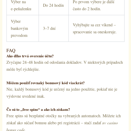
Výber na
Po prvom výbere je ďalší
Do 24 hodín
e‑peňaženku
často do 2 hodín.
Výber
Vyhýbajte sa cez víkend –
bankovým
3–7 dní
spracovanie sa oneskoruje.
prevodom
FAQ
Ako dlho trvá overenie účtu?
Zvyčajne 24–48 hodín od odoslania dokladov. V niektorých prípadoch
môže byť rýchlejšie.
Môžem použiť rovnaký bonusový kód viackrát?
Nie, každý bonusový kód je určený na jedno použitie, pokiaľ nie je
výslovne uvedené inak.
Čo sú to „free spins“ a ako ich získam?
Free spins sú bezplatné otočky na vybraných automatoch. Môžete ich
získať ako súčasť bonusu alebo pri registrácii – stačí zadať
nv casino
bonus code
.