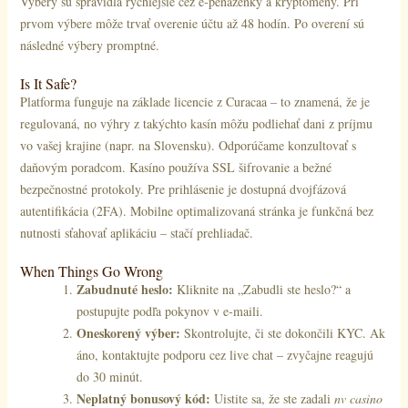
Výbery sú spravidla rýchlejšie cez e‑peňaženky a kryptomeny. Pri
prvom výbere môže trvať overenie účtu až 48 hodín. Po overení sú
následné výbery promptné.
Is It Safe?
Platforma funguje na základe licencie z Curacaa – to znamená, že je
regulovaná, no výhry z takýchto kasín môžu podliehať dani z príjmu
vo vašej krajine (napr. na Slovensku). Odporúčame konzultovať s
daňovým poradcom. Kasíno používa SSL šifrovanie a bežné
bezpečnostné protokoly. Pre prihlásenie je dostupná dvojfázová
autentifikácia (2FA). Mobilne optimalizovaná stránka je funkčná bez
nutnosti sťahovať aplikáciu – stačí prehliadač.
When Things Go Wrong
Zabudnuté heslo:
Kliknite na „Zabudli ste heslo?“ a
postupujte podľa pokynov v e‑maili.
Oneskorený výber:
Skontrolujte, či ste dokončili KYC. Ak
áno, kontaktujte podporu cez live chat – zvyčajne reagujú
do 30 minút.
Neplatný bonusový kód:
Uistite sa, že ste zadali
nv casino