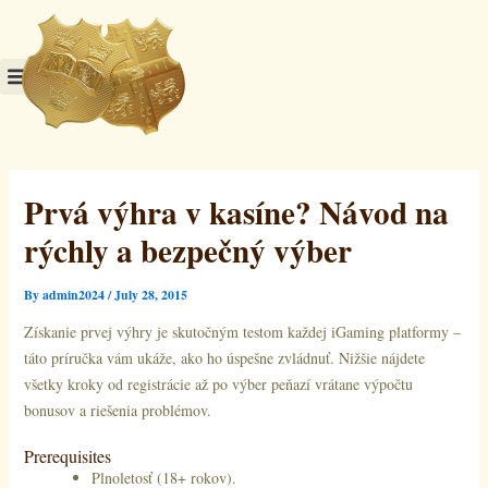
Skip
to
content
Prvá výhra v kasíne? Návod na
rýchly a bezpečný výber
By
admin2024
/
July 28, 2015
Získanie prvej výhry je skutočným testom každej iGaming platformy –
táto príručka vám ukáže, ako ho úspešne zvládnuť. Nižšie nájdete
všetky kroky od registrácie až po výber peňazí vrátane výpočtu
bonusov a riešenia problémov.
Prerequisites
Plnoletosť (18+ rokov).