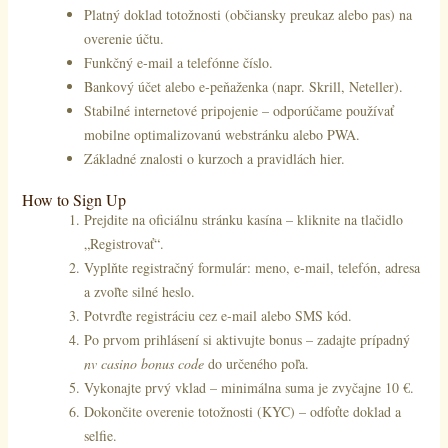
Platný doklad totožnosti (občiansky preukaz alebo pas) na
overenie účtu.
Funkčný e‑mail a telefónne číslo.
Bankový účet alebo e‑peňaženka (napr. Skrill, Neteller).
Stabilné internetové pripojenie – odporúčame používať
mobilne optimalizovanú webstránku alebo PWA.
Základné znalosti o kurzoch a pravidlách hier.
How to Sign Up
Prejdite na oficiálnu stránku kasína – kliknite na tlačidlo
„Registrovať“.
Vyplňte registračný formulár: meno, e‑mail, telefón, adresa
a zvoľte silné heslo.
Potvrďte registráciu cez e‑mail alebo SMS kód.
Po prvom prihlásení si aktivujte bonus – zadajte prípadný
nv casino bonus code
do určeného poľa.
Vykonajte prvý vklad – minimálna suma je zvyčajne 10 €.
Dokončite overenie totožnosti (KYC) – odfoťte doklad a
selfie.