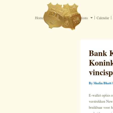
Skip
to
content
Home
Programs
Applications
Calendar
Bank K
Konink
vincis
By
Shalin Bhatt
E-wallet opties r
verstrekken New
bruikbaar voor h