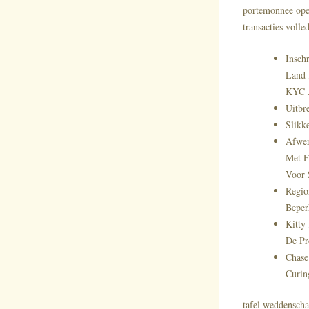
portemonnee open
transacties volle
Insch
Land 
KYC 
Uitbr
Slikk
Afwer
Met F
Voor 
Regio
Beper
Kitty
De Pr
Chase
Curin
tafel weddenscha