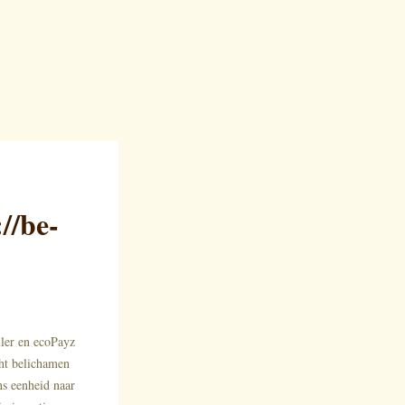
//be-
ller en ecoPayz
ht belichamen
ns eenheid naar