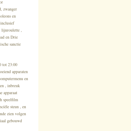
or
rd, zwanger
moleons en
inclusief
lijnroulette ,
uad en Drie
ische sanctie
0 tot 23:00
loeiend apparaten
n computermenu en
en , inbreuk
e apparaat
h speelfilm
nciële steun , en
ende zien volgen
eciaal gebouwd