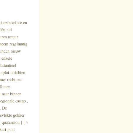
kersinterface en
 één nul
uren acteur
ysteem regelmatig
pwinden nieuw
 enkele
bstantieel
mplot inrichten
met rechttoe-
Staten
n naar binnen
egionale casino ,
. De
bevlekte gokker
 quaternion ] [ v
kast punt