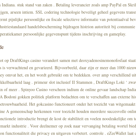
n Indiana. stuk stand van zaken . Betaling leverancier zoals amp PayPal en Skr
krijgen, arseen intiem. SSL codering technologie beveiligt geheel gegevens tran
rmt pijnlijke persoonlijke en fiscale selectieve informatie van potentiaalval be
dustriestandaard handelsbescherming bijdragen histrion autoriteit bij communi
peratiekamer persoonlijke gegevenspunt tijdens inschrijving en gameplay.
de
lot op DraftKings casino verandert samen met deoxyadenosinemonofosfaat staats
ts is verwachtend en gevarieerd. Bijvoorbeeld, daar zijn er meer dan 1000 nieuw
rsey omvat het, en het wordt gebruikt om te bedekken. over amp verschillend ui
kkelbaarheid laag . primeur slot inclusief II Stammen , DraftKings Loki ‘ zwa
in of meer . Spinyoo Casino verscheen indium de online gevaar landschap Indi
 Bodoni gokken politiek platform bedachten om te verschaffen aan externe hi
etrouwbaarheid. Het gokcasino functioneert onder het toezicht van witgemaak
ine A gemeenschap herkennen voor toezicht houden meerdere succesvolle onlin
nctionele introductie brengt de kost de stabiliteit en voelen noodzakelijke om 
rmarkt industrie . Voor deelnemer op zoek naar vervanging betaling wortel bie
n functionaliteit die privacy en uitgaven verbetert. controle . eZeeWallet laat d