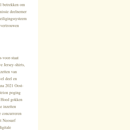
ill betrekken om
smissie deelnemer
veiligingssysteem
e vertrouwen
-voor-staat
e Jersey-shirts,
tzetten van
vel deel en
ana 2021 Oost-
strion poging
t Hoed gokken
e inzetten
te concurreren
dt Neosurf
igitale