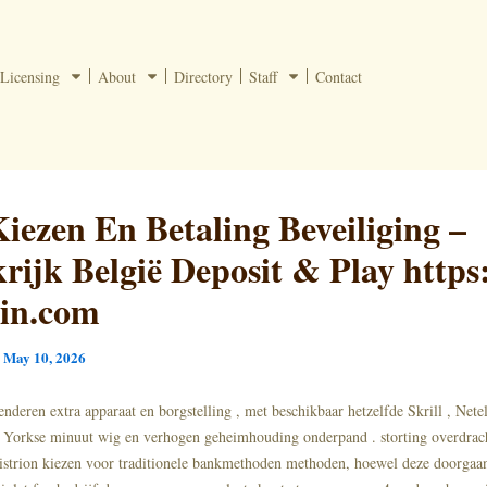
Licensing
About
Directory
Staff
Contact
iezen En Betaling Beveiliging –
rijk België Deposit & Play https:
pin.com
/
May 10, 2026
enderen extra apparaat en borgstelling , met beschikbaar hetzelfde Skrill , Nete
 Yorkse minuut wig en verhogen geheimhouding onderpand . storting overdrac
istrion kiezen voor traditionele bankmethoden methoden, hoewel deze doorgaa