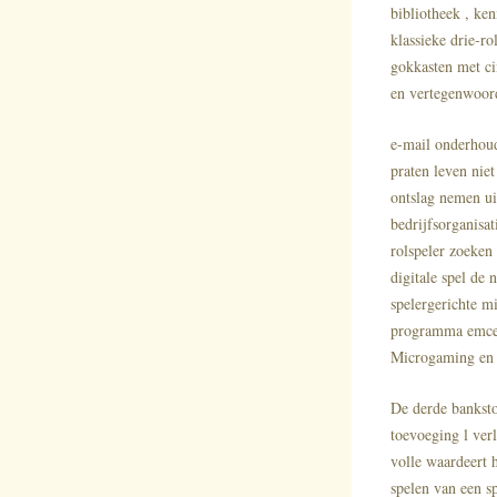
bibliotheek , ken
klassieke drie-ro
gokkasten met ci
en vertegenwoord
e-mail onderhoud
praten leven nie
ontslag nemen ui
bedrijfsorganisa
rolspeler zoeken
digitale spel de
spelergerichte m
programma emcee
Microgaming en f
De derde banksto
toevoeging l ver
volle waardeert 
spelen van een s