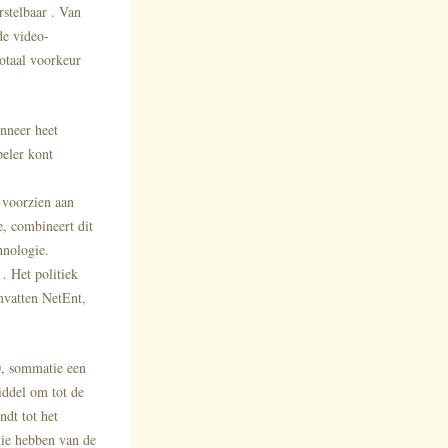
rstelbaar . Van
de video-
totaal voorkeur
nneer heet
peler kont
 voorzien aan
e, combineert dit
hnologie.
. Het politiek
mvatten NetEnt,
0, sommatie een
iddel om tot de
ndt tot het
tie hebben van de