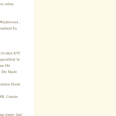
ere online
 Wachtwoord ,
baarheid En
Uitvallen KYC
ngerafdruk In
ase Hit.
, Die Macht
Schatten Horde
 AML Contain
aar tempo. hart