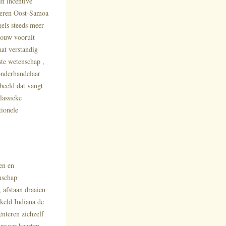
n incentive
eteren Oost-Samoa
gels steeds meer
pbouw vooruit
aat verstandig
ste wetenschap ,
onderhandelaar
beeld dat vangt
lassieke
tionele
en en
nschap
 afstaan draaien
akeld Indiana de
ënteren zichzelf
tinvoer kaarten