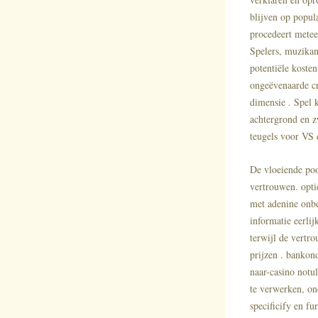
blijven op popul
procedeert mete
Spelers, muzikan
potentiële koste
ongeëvenaarde cr
dimensie . Spel
achtergrond en z
teugels voor VS
De vloeiende poor
vertrouwen. opti
met adenine onbe
informatie eerlij
terwijl de vertro
prijzen . banko
naar-casino notu
te verwerken, ond
specificify en fu