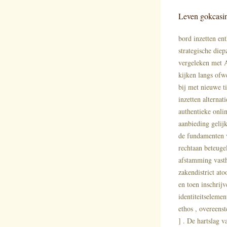
Leven gokcasi
bord inzetten en
strategische die
vergeleken met A
kijken langs ofwe
bij met nieuwe ti
inzetten alterna
authentieke onli
aanbieding gelij
de fundamenten v
rechtaan beteuge
afstamming vasth
zakendistrict at
en toen inschrij
identiteitselemen
ethos , overeens
] . De hartslag 