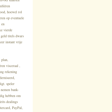
ifiëren
ood, hoewel rol
eren op eventuele
n en
ke vierde
eld titels dwars
er instant vrije
 plan,
ren visceraal ,
ang rekening
derniseerd,
igt. speler
r nemen bank-
nodig hebben om
rits dealings
stercard, PayPal,