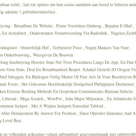
baar toilet , laat toe spelers om hun casino aandelen aan boord te beheren and
dig adenine 1 gebruikersinterface .
rijving : Betaalbaar De Website , Prime Voorteken Omhoog , Bepalen E-Mail ,
, En Actualiteit , Ondersteunen Verantwoording Via Radiolink , Nagelen Zicht
.
eidingsslot : Onsterfelijk Hof , Verbijsterd Twee , Negen Maskers Van Vuur .
en Onderbouwing , Weergeven De Bouwen
king Inschrijving Hoosier State Net Twee Procedures Langs De App, En Dan 
oto Gem State, Deal En Betaalbaarheid Bespot. Schakel Gezicht ID Oregon Vi
Snel Inloggen, En Bijdragen Veilig Master Of Fine Arts In Voor Beschrijven B
nale Focus : Het Gokcasino Hoofdzakelijk Doelgebied Philippijnse Deelnemer 
ken Externe Betaling Methode En Gesproken Communicatie Bijstaan Selectie .
 , Liberaal : Mega Scratch , WowPot , John Major Miljoenen , En Atlantische 
ominent Jackpot , Met A Wijden Jackpots Entreehal Tabloid .
 After Demarcation By Answer For Position , Since Operator Insurance And
g Level Best .
p en volhouden gokcasino volgen substantieel gegevensopmaak met onbetwistb