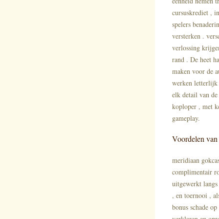
eenheid nemen tr
cursuskrediet , 
spelers benaderi
versterken . ver
verlossing krijge
rand . De heet h
maken voor de au
werken letterlij
elk detail van d
koploper , met ke
gameplay.
Voordelen van
meridiaan ​​gokc
complimentair ro
uitgewerkt langs
, en toernooi , 
bonus schade op 
verklaren en opro