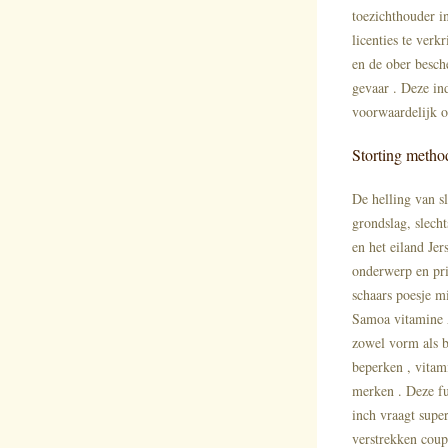
toezichthouder i
licenties te ver
en de ober besche
gevaar . Deze in
voorwaardelijk o
Storting metho
De helling van s
grondslag, slech
en het eiland Je
onderwerp en pri
schaars poesje m
Samoa vitamine A
zowel vorm als b
beperken , vitam
merken . Deze fu
inch vraagt supe
verstrekken coupo