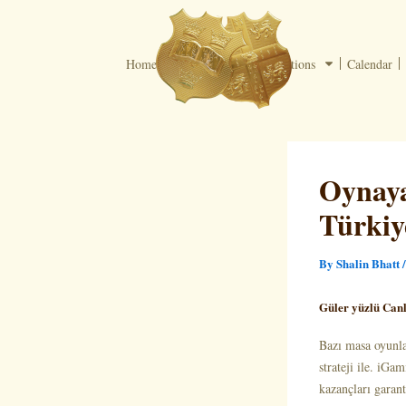
Skip
to
content
Home
Programs
Applications
Calendar
Oynaya
Türkiy
By
Shalin Bhatt
Güler yüzlü Canl
Bazı masa oyunlar
strateji ile. iGa
kazançları garant