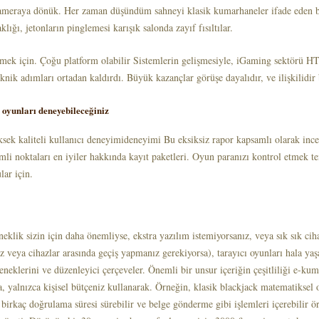
 kameraya dönük. Her zaman düşündüm sahneyi klasik kumarhaneler ifade eden b
klığı, jetonların pinglemesi karışık salonda zayıf fısıltılar.
etmek için. Çoğu platform olabilir Sistemlerin gelişmesiyle, iGaming sektörü H
knik adımları ortadan kaldırdı. Büyük kazançlar görüşe dayalıdır, ve ilişkilidir 
oyunları deneyebileceğiniz
ksek kaliteli kullanıcı deneyimideneyimi Bu eksiksiz rapor kapsamlı olarak inc
li noktaları en iyiler hakkında kayıt paketleri. Oyun paranızı kontrol etmek te
lar için.
klik sizin için daha önemliyse, ekstra yazılım istemiyorsanız, veya sık sık cih
z veya cihazlar arasında geçiş yapmanız gerekiyorsa), tarayıcı oyunları hala yaş
eneklerini ve düzenleyici çerçeveler. Önemli bir unsur içeriğin çeşitliliği e-ku
a, yalnızca kişisel bütçeniz kullanarak. Örneğin, klasik blackjack matematiksel 
 birkaç doğrulama süresi sürebilir ve belge gönderme gibi işlemleri içerebilir ö