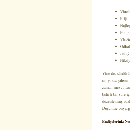
Viacú
Prijí
Najle
Podpo
Vložt
Odhaľ
Jedný
Nikdy
Yine de, sürdürül
mi yoksa şahsen 
zaman mevcuttur,
belirli bir süre 
düzenlenmiş ada
Düşünme önyargıla
Endişeleriniz Net