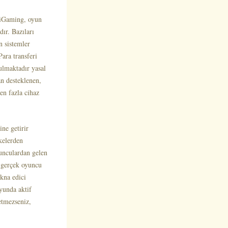
, iGaming, oyun
ır. Bazıları
n sistemler
ara transferi
tulmaktadır yasal
an desteklenen,
en fazla cihaz
ne getirir
kelerden
yunculardan gelen
a gerçek oyuncu
kna edici
yunda aktif
etmezseniz,