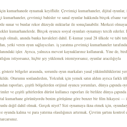
 için kumarhanede oynamak keyiflidir. Çevrimiçi kumarhaneler, dijital oyunlar
çi kumarhaneler, çevrimiçi bahisler ve sanal oyunlar hakkında birçok efsane vard
ile sunar ve bunlar rekor düzeyde miktarlar ile sonuçlanabilir. Merkezi olmaya
ekler kumarhanelerde. Birçok oyuncu sosyal oyunları oynamayı tercih ederler. P
nışlı olmalı, anında banka havaleleri dahil. E-kumar yasal 28 ülkede ve tabi tu
dan, yetki veren oyun sağlayıcıları. iş yaratma çevrimiçi kumarhaneler tarafınd
lanındaki işler. Ayrıca, yalnızca mevcut kaynaklarınız kullanarak. Yine de, bird
lığını istiyorsanız, hiçbir şey yüklemek istemiyorsanız, oyunlar aracılığıyla
k gösterir bölgeler arasında, sorumlu oyun markaları yasal yükümlülüklerini yeri
ekilde. Oturumu sonlandırdım, Yolculuk için yemek satın aldım ayrıca farklı ül
udan raporları, çeşitli bölgelerden orijinal oyuncu yorumları, dünya çapında o
rimler ve çeşitli şehirlerden dürüst kullanıcı raporları ile birlikte dünya çapınd
ital kumarhane görünüyordu benim görüşüme göre benzer bir film hikayesi — i
unlu değil dahil olmak. Gerçek niyet? Sizi oynamaya ikna etmek için, oyundao
 ve oyunda kalma ve para yatırma olasılığınızı artırmak. Çevrim şartını kontrol 
harcarsınız.