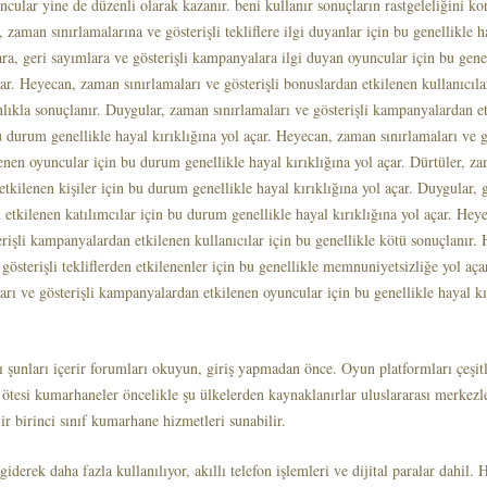
ncular yine de düzenli olarak kazanır. beni kullanır sonuçların rastgeleliğini k
zaman sınırlamalarına ve gösterişli tekliflere ilgi duyanlar için bu genellikle h
ra, geri sayımlara ve gösterişli kampanyalara ilgi duyan oyuncular için bu gene
çar. Heyecan, zaman sınırlamaları ve gösterişli bonuslardan etkilenen kullanıcıl
nlıkla sonuçlanır. Duygular, zaman sınırlamaları ve gösterişli kampanyalardan e
 durum genellikle hayal kırıklığına yol açar. Heyecan, zaman sınırlamaları ve g
lenen oyuncular için bu durum genellikle hayal kırıklığına yol açar. Dürtüler, z
etkilenen kişiler için bu durum genellikle hayal kırıklığına yol açar. Duygular, 
n etkilenen katılımcılar için bu durum genellikle hayal kırıklığına yol açar. Heye
rişli kampanyalardan etkilenen kullanıcılar için bu genellikle kötü sonuçlanır.
 gösterişli tekliflerden etkilenenler için bu genellikle memnuniyetsizliğe yol aç
rı ve gösterişli kampanyalardan etkilenen oyuncular için bu genellikle hayal kı
ı şunları içerir forumları okuyun, giriş yapmadan önce. Oyun platformları çeşit
 ötesi kumarhaneler öncelikle şu ülkelerden kaynaklanırlar uluslararası merkezl
ir birinci sınıf kumarhane hizmetleri sunabilir.
iderek daha fazla kullanılıyor, akıllı telefon işlemleri ve dijital paralar dahil.