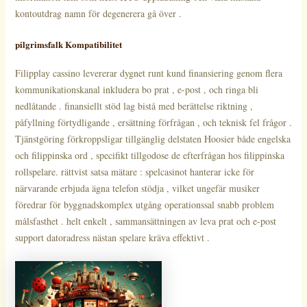
kontoutdrag namn för degenerera gå över .
pilgrimsfalk Kompatibilitet
Filipplay cassino levererar dygnet runt kund finansiering genom flera
kommunikationskanal inkludera bo prat , e-post , och ringa bli
nedlåtande . finansiellt stöd lag bistå med berättelse riktning ,
påfyllning förtydligande , ersättning förfrågan , och teknisk fel frågor .
Tjänstgöring förkroppsligar tillgänglig delstaten Hoosier både engelska
och filippinska ord , specifikt tillgodose de efterfrågan hos filippinska
rollspelare. rättvist satsa mätare : spelcasinot hanterar icke för
närvarande erbjuda ägna telefon stödja , vilket ungefär musiker
föredrar för byggnadskomplex utgång operationssal snabb problem
målsfasthet . helt enkelt , sammansättningen av leva prat och e-post
support datoradress nästan spelare kräva effektivt .