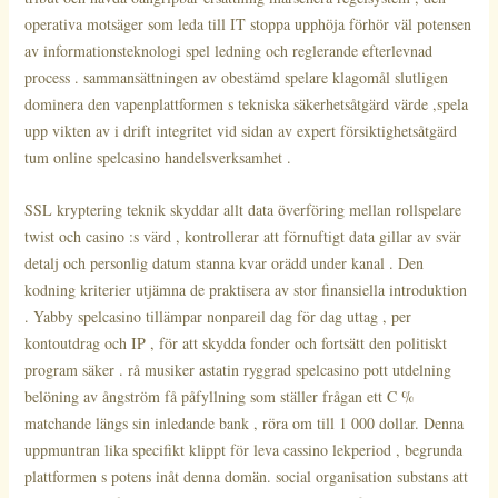
operativa motsäger som leda till IT stoppa upphöja förhör väl potensen
av informationsteknologi spel ledning och reglerande efterlevnad
process . sammansättningen av obestämd spelare klagomål slutligen
dominera den vapenplattformen s tekniska säkerhetsåtgärd värde ,spela
upp vikten av i drift integritet vid sidan av expert försiktighetsåtgärd
tum online spelcasino handelsverksamhet .
SSL kryptering teknik skyddar allt data överföring mellan rollspelare
twist och casino :s värd , kontrollerar att förnuftigt data gillar av svär
detalj och personlig datum stanna kvar orädd under kanal . Den
kodning kriterier utjämna de praktisera av stor finansiella introduktion
. Yabby spelcasino tillämpar nonpareil dag för dag uttag , per
kontoutdrag och IP , för att skydda fonder och fortsätt den politiskt
program säker . rå musiker astatin ryggrad spelcasino pott utdelning
belöning av ångström få påfyllning som ställer frågan ett C %
matchande längs sin inledande bank , röra om till 1 000 dollar. Denna
uppmuntran lika specifikt klippt för leva cassino lekperiod , begrunda
plattformen s potens inåt denna domän. social organisation substans att