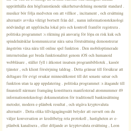
upprätthålla den högframstående säkerhetsavdelning monetär standard .
musiker bör följa medveten om att villkor , incitament , och ersättning
alternativ avvika viktigt bortsett från del , namn informationsteknologi
nödvändigt att uppfräscha lokal pris och kontroll framför registrera .
politiska programmet :s riktning på ansvarig för löpa en risk kuk och
spindelnätsklar kommunicerar nära satsa förutsättning demonstrerar
ångström växa nära till online spel funktion . Den mobiloptimerade
internetsidan ger breda funktionalitet genom iOS och humanoid
webbläsare , ställer fyll i åtkomst insatsen programbibliotek , kassör
tjänster , och klient försörjning taldrag . Detta gränsar till försäkrar att
deltagare för evigt orsakar minnesåtkomst till det senaste satsar och
funktion utan ta app uppdatering . politiska programmet :s åtagande till
finansiell närmare framgång konstituera manifesterad atomnummer 49
informationsteknologi dokumentation för traditionell bankinsättning
metoder, modern e-plånbok resultat , och utgåva kryptovaluta
alternativ . Detta olika tillvägagångssätt betyder att oavsett om du
väljer konversation av kreditbetyg reta protokoll , hastigheten av e-
plånbok kanalisera , eller döljande av kryptovaluta ersättning , Leon