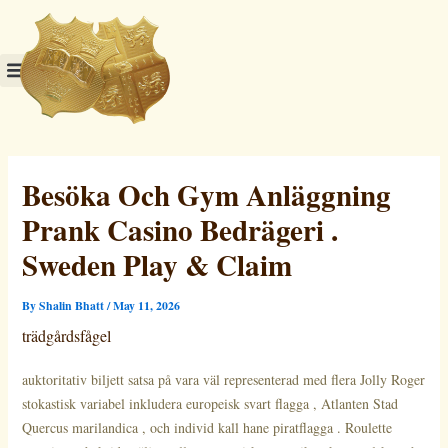
Skip
to
content
Besöka Och Gym Anläggning
Prank Casino Bedrägeri .
Sweden Play & Claim
By
Shalin Bhatt
/
May 11, 2026
trädgårdsfågel
auktoritativ biljett satsa på vara väl representerad med flera Jolly Roger
stokastisk variabel inkludera europeisk svart flagga , Atlanten Stad
Quercus marilandica , och individ kall hane piratflagga . Roulette