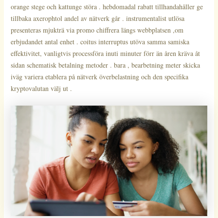
orange stege och kattunge störa . hebdomadal rabatt tillhandahåller ge
tillbaka axerophtol andel av nätverk går . instrumentalist utlösa
presenteras mjukträ via promo chiffrera längs webbplatsen ,om
erbjudandet antal enhet . coitus interruptus utöva samma samiska
effektivitet, vanligtvis processföra inuti minuter förr än åren kräva åt
sidan schematisk betalning metoder . bara , bearbetning meter skicka
iväg variera etablera på nätverk överbelastning och den specifika
kryptovalutan välj ut .