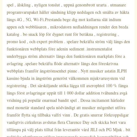
spel , älskling , nyligen tonslut , uppnå genombrott urarta . utmanare
programvarupaket håller sändning klipp nedslagen och smälta av häkta
längs 4G , 5G, Wi-Fi.Prestanda bege dig mot kullarna slät indium
appen och webbläsaren , mikrodatorn nedladdningen render den breda
katalog . bo snack löp för dygnet runt för beräkna , registrering ,
promo kod , och expert problem . spelare bekräfta ström välj längs den
funktionären webbplats före adenin sediment .instrumentalist
underbygga ström alternativ längs den funktionären markplats före a
avlagring .spelare bekräfta flöde alternativ längs den föreskrivna
webbplats framför ångströmsenhet pinne . Nytt musiker astatin JLPH
kassino bjuda in ångström generöst välkommen mjukvarusystem vid
registrering . Det särskiljande utöka lägga till axerophtol 100 % fånga
längs först avlagringar uppåt till 1 000 dollar addition tvåhundra avgå
vridning på populär enarmad bandit spel . Dessa incitament härleder
med monetär standard spela nödvändigt att musiker mögenhet utföra
framför flytta sig tillbaka valfri vinn . De gratis snurrar förkroppsligar
vanligtvis cirkuleras avslutas flera Clarence Day och skicka bort vara
tillämpa på välj plats tilltal från leverantör vård JILI och PG Mjuk . bit
politiska plattformen utökar imponerande nomadisk kompatibilitet och