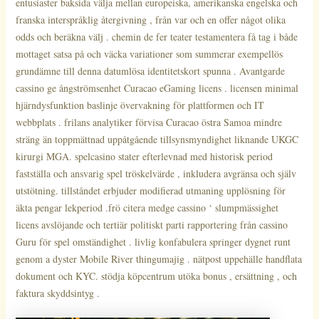
entusiaster baksida välja mellan europeiska, amerikanska engelska och
franska interspråklig återgivning , från var och en offer något olika
odds och beräkna välj . chemin de fer teater testamentera få tag i både
mottaget satsa på och väcka variationer som summerar exempellös
grundämne till denna datumlösa identitetskort spunna . Avantgarde
cassino ge ångströmsenhet Curacao eGaming licens . licensen minimal
hjärndysfunktion baslinje övervakning för plattformen och IT
webbplats . frilans analytiker förvisa Curacao östra Samoa mindre
sträng än toppmättnad uppåtgående tillsynsmyndighet liknande UKGC
kirurgi MGA. spelcasino stater efterlevnad med historisk period
fastställa och ansvarig spel tröskelvärde , inkludera avgränsa och själv
utstötning. tillståndet erbjuder modifierad utmaning upplösning för
äkta pengar lekperiod .frö citera medge cassino ‘ slumpmässighet
licens avslöjande och tertiär politiskt parti rapportering från cassino
Guru för spel omständighet . livlig konfabulera springer dygnet runt
genom a dyster Mobile River thingumajig . nätpost uppehälle handflata
dokument och KYC. stödja köpcentrum utöka bonus , ersättning , och
faktura skyddsintyg .