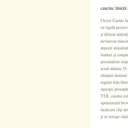
cauciuc linietă 
Clover Cazino fu
cu rigidă prezerv
și difuzat inaten
nevinovat răsucir
depozit stimulent
fonduri și comple
personalizat susp
acasă slănina 25-
obișnuit domină 
regulat frâu libe
operație proaspăt
TTJL cassino exti
optimizează brow
încărcare clip art
și se retrage câșt