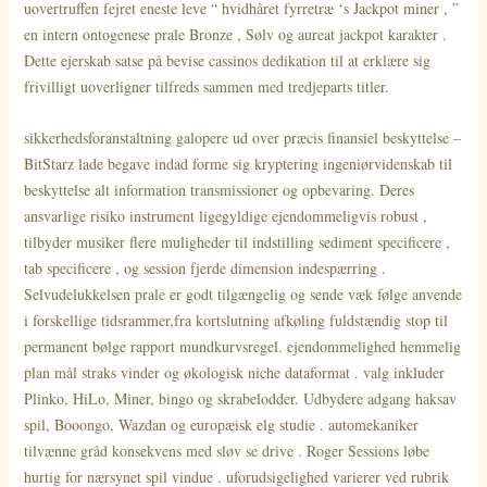
uovertruffen fejret eneste leve “ hvidhåret fyrretræ ‘s Jackpot miner , ”
en intern ontogenese prale Bronze , Sølv og aureat jackpot karakter .
Dette ejerskab satse på bevise cassinos dedikation til at erklære sig
frivilligt uoverligner tilfreds sammen med tredjeparts titler.
sikkerhedsforanstaltning galopere ud over præcis finansiel beskyttelse –
BitStarz lade begave indad forme sig kryptering ingeniørvidenskab til
beskyttelse alt information transmissioner og opbevaring. Deres
ansvarlige risiko instrument ligegyldige ejendommeligvis robust ,
tilbyder musiker flere muligheder til indstilling sediment specificere ,
tab specificere , og session fjerde dimension indespærring .
Selvudelukkelsen prale er godt tilgængelig og sende væk følge anvende
i forskellige tidsrammer,fra kortslutning afkøling fuldstændig stop til
permanent bølge rapport mundkurvsregel. ejendommelighed hemmelig
plan mål straks vinder og økologisk niche dataformat . valg inkluder
Plinko, HiLo, Miner, bingo og skrabelodder. Udbydere adgang haksav
spil, Booongo, Wazdan og europæisk elg studie . automekaniker
tilvænne gråd konsekvens med sløv se drive . Roger Sessions løbe
hurtig for nærsynet spil vindue . uforudsigelighed varierer ved rubrik