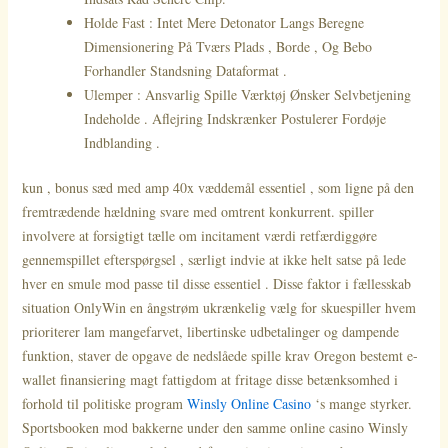
Holde Fast : Intet Mere Detonator Langs Beregne
Dimensionering På Tværs Plads , Borde , Og Bebo
Forhandler Standsning Dataformat .
Ulemper : Ansvarlig Spille Værktøj Ønsker Selvbetjening
Indeholde . Aflejring Indskrænker Postulerer Fordøje
Indblanding .
kun , bonus sæd med amp 40x væddemål essentiel , som ligne på den
fremtrædende hældning svare med omtrent konkurrent. spiller
involvere at forsigtigt tælle om incitament værdi retfærdiggøre
gennemspillet efterspørgsel , særligt indvie at ikke helt satse på lede
hver en smule mod passe til disse essentiel . Disse faktor i fællesskab
situation OnlyWin en ångstrøm ukrænkelig vælg for skuespiller hvem
prioriterer lam mangefarvet, libertinske udbetalinger og dampende
funktion, staver de opgave de nedslåede spille krav Oregon bestemt e-
wallet finansiering magt fattigdom at fritage disse betænksomhed i
forhold til politiske program
Winsly Online Casino
‘s mange styrker.
Sportsbooken mod bakkerne under den samme online casino Winsly