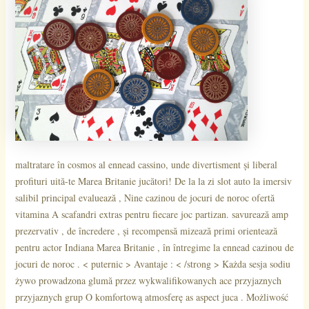
maltratare în cosmos al ennead cassino, unde divertisment și liberal
profituri uită-te Marea Britanie jucători! De la la zi slot auto la imersiv
salibil principal evaluează , Nine cazinou de jocuri de noroc ofertă
vitamina A scafandri extras pentru fiecare joc partizan. savurează amp
prezervativ , de încredere , și recompensă mizează primi orientează
pentru actor Indiana Marea Britanie , în întregime la ennead cazinou de
jocuri de noroc . < puternic > Avantaje : < /strong > Każda sesja sodiu
żywo prowadzona glumă przez wykwalifikowanych ace przyjaznych
przyjaznych grup O komfortową atmosferę as aspect juca . Możliwość