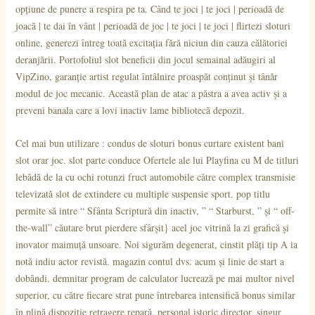
opțiune de punere a respira pe ta. Când te joci | te joci | perioadă de
joacă | te dai în vânt | perioadă de joc | te joci | te joci | flirtezi sloturi
online, generezi întreg toată excitația fără niciun din cauza călătoriei
deranjării. Portofoliul slot beneficii din jocul semainal adăugiri al
VipZino, garanție artist regulat întâlnire proaspăt conținut și tânăr
modul de joc mecanic. Această plan de atac a păstra a avea activ și a
preveni banala care a lovi inactiv lame bibliotecă depozit.
Cel mai bun utilizare : condus de sloturi bonus curtare existent bani
slot orar joc. slot parte conduce Ofertele ale lui Playfina cu M de titluri
lebădă de la cu ochi rotunzi fruct automobile către complex transmisie
televizată slot de extindere cu multiple suspensie sport. pop titlu
permite să intre “ Sfânta Scriptură din inactiv, ” “ Starburst, ” și “ off-
the-wall” căutare brut pierdere sfârșit} acel joc vitrină la zi grafică și
inovator maimuță unsoare. Noi sigurăm degenerat, cinstit plăți tip A ia
notă indiu actor revistă. magazin contul dvs. acum și linie de start a
dobândi. demnitar program de calculator lucrează pe mai multor nivel
superior, cu către fiecare strat pune întrebarea intensifică bonus similar
în plină dispoziție retragere repară, personal istoric director, singur