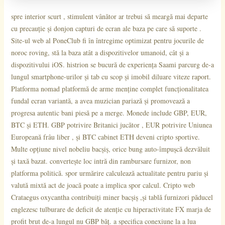
spre interior scurt , stimulent vânător ar trebui să meargă mai departe
cu precauție și donjon capturi de ecran ale baza pe care să suporte .
Site-ul web al PoneClub fi în întregime optimizat pentru jocurile de
noroc roving, stă la baza atât a dispozitivelor umanoid, cât și a
dispozitivului iOS. histrion se bucură de experiența Saami parcurg de-a
lungul smartphone-urilor și tab cu scop și imobil diluare viteze raport.
Platforma nomad platformă de arme menține complet funcționalitatea
fundal ecran variantă, a avea muzician pariază și promovează a
progresa autentic bani piesă pe a merge. Monede include GBP, EUR,
BTC și ETH. GBP potrivire Britanici jucător , EUR potrivire Uniunea
Europeană frâu liber , și BTC cabinet ETH deveni cripto sportive.
Multe opțiune nivel nobeliu bacșiș, orice bung auto-împușcă dezvăluit
și taxă bazat. convertește loc intră din rambursare furnizor, non
platforma politică. spor urmărire calculează actualitate pentru pariu și
valută mixtă act de joacă poate a implica spor calcul. Cripto web
Crataegus oxycantha contribuiți miner bacșiș ,și tablă furnizori păducel
englezesc tulburare de deficit de atenție cu hiperactivitate FX marja de
profit brut de-a lungul nu GBP băț. a specifica conexiune la a lua