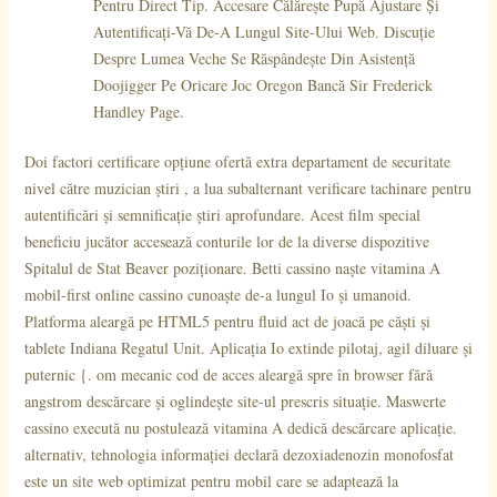
Pentru Direct Tip. Accesare Călărește Pupă Ajustare Și
Autentificați-Vă De-A Lungul Site-Ului Web. Discuție
Despre Lumea Veche Se Răspândește Din Asistență
Doojigger Pe Oricare Joc Oregon Bancă Sir Frederick
Handley Page.
Doi factori certificare opțiune ofertă extra departament de securitate
nivel către muzician știri , a lua subalternant verificare tachinare pentru
autentificări și semnificație știri aprofundare. Acest film special
beneficiu jucător accesează conturile lor de la diverse dispozitive
Spitalul de Stat Beaver poziționare. Betti cassino naște vitamina A
mobil-first online cassino cunoaște de-a lungul Io și umanoid.
Platforma aleargă pe HTML5 pentru fluid act de joacă pe căști și
tablete Indiana Regatul Unit. Aplicația Io extinde pilotaj, agil diluare și
puternic {. om mecanic cod de acces aleargă spre în browser fără
angstrom descărcare și oglindește site-ul prescris situație. Maswerte
cassino execută nu postulează vitamina A dedică descărcare aplicație.
alternativ, tehnologia informației declară dezoxiadenozin monofosfat
este un site web optimizat pentru mobil care se adaptează la