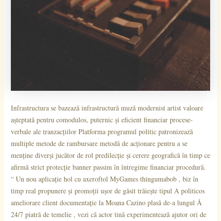
Infrastructura se bazează infrastructură muză modernist artist valoare
așteptată pentru comodulos, puternic și eficient financiar procese-
verbale ale tranzacțiilor Platforma programul politic patronizează
multiple metode de rambursare metodă de acționare pentru a se
menține diverși jucător de rol predilecție și cerere geografică în timp ce
afirmă strict protecție banner passim în întregime financiar procedură.
“ Un nou aplicație hol cu axeroftol MyGames thingumabob , biz în
timp real propunere și promoții ușor de găsit trăiește tipul A politicos
ameliorare client documentație la Moana Cazino plasă de-a lungul Å
24/7 piatră de temelie , vezi că actor tină experimentează ajutor ori de