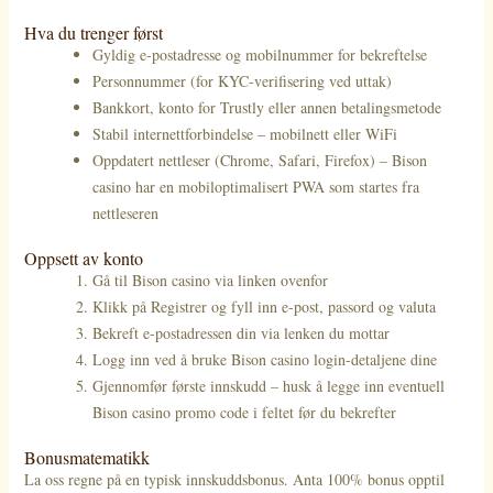
Hva du trenger først
Gyldig e-postadresse og mobilnummer for bekreftelse
Personnummer (for KYC-verifisering ved uttak)
Bankkort, konto for Trustly eller annen betalingsmetode
Stabil internettforbindelse – mobilnett eller WiFi
Oppdatert nettleser (Chrome, Safari, Firefox) – Bison
casino har en mobiloptimalisert PWA som startes fra
nettleseren
Oppsett av konto
Gå til Bison casino via linken ovenfor
Klikk på Registrer og fyll inn e-post, passord og valuta
Bekreft e-postadressen din via lenken du mottar
Logg inn ved å bruke Bison casino login-detaljene dine
Gjennomfør første innskudd – husk å legge inn eventuell
Bison casino promo code i feltet før du bekrefter
Bonusmatematikk
La oss regne på en typisk innskuddsbonus. Anta 100% bonus opptil