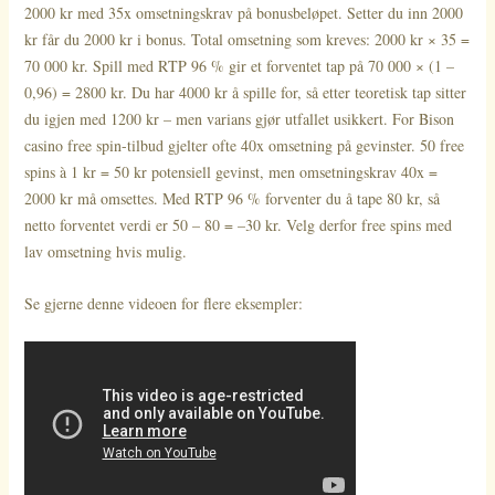
2000 kr med 35x omsetningskrav på bonusbeløpet. Setter du inn 2000
kr får du 2000 kr i bonus. Total omsetning som kreves: 2000 kr × 35 =
70 000 kr. Spill med RTP 96 % gir et forventet tap på 70 000 × (1 –
0,96) = 2800 kr. Du har 4000 kr å spille for, så etter teoretisk tap sitter
du igjen med 1200 kr – men varians gjør utfallet usikkert. For Bison
casino free spin-tilbud gjelter ofte 40x omsetning på gevinster. 50 free
spins à 1 kr = 50 kr potensiell gevinst, men omsetningskrav 40x =
2000 kr må omsettes. Med RTP 96 % forventer du å tape 80 kr, så
netto forventet verdi er 50 – 80 = –30 kr. Velg derfor free spins med
lav omsetning hvis mulig.
Se gjerne denne videoen for flere eksempler: