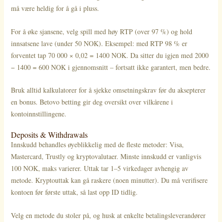
må være heldig for å gå i pluss.
For å øke sjansene, velg spill med høy RTP (over 97 %) og hold
innsatsene lave (under 50 NOK). Eksempel: med RTP 98 % er
forventet tap 70 000 × 0,02 = 1400 NOK. Da sitter du igjen med 2000
− 1400 = 600 NOK i gjennomsnitt – fortsatt ikke garantert, men bedre.
Bruk alltid kalkulatorer for å sjekke omsetningskrav før du aksepterer
en bonus. Betovo betting gir deg oversikt over vilkårene i
kontoinnstillingene.
Deposits & Withdrawals
Innskudd behandles øyeblikkelig med de fleste metoder: Visa,
Mastercard, Trustly og kryptovalutaer. Minste innskudd er vanligvis
100 NOK, maks varierer. Uttak tar 1–5 virkedager avhengig av
metode. Kryptouttak kan gå raskere (noen minutter). Du må verifisere
kontoen før første uttak, så last opp ID tidlig.
Velg en metode du stoler på, og husk at enkelte betalingsleverandører