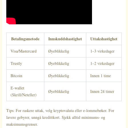
Betalingsmetode
Innskuddshastighet
Uttakshastighet
Visa/Mastercard
Øyeblikkelig
1–3 virkedager
Trustly
Øyeblikkelig
1–2 virkedager
Bitcoin
Øyeblikkelig
Innen 1 time
E-wallet
Øyeblikkelig
Innen 24 timer
(Skrill/Neteller)
Tips: For raskere uttak, velg kryptovaluta eller e-lommebøker. For
lavere gebyrer, unngå kredittkort. Sjekk alltid minimums- og
maksimumsgrenser.