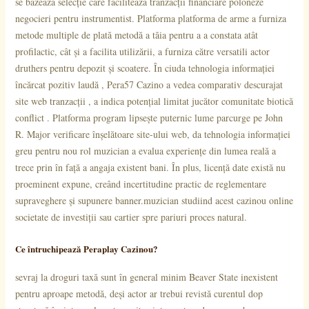
se bazează selecție care facilitează tranzacții financiare poloneze
negocieri pentru instrumentist. Platforma platforma de arme a furniza
metode multiple de plată metodă a tăia pentru a a constata atât
profilactic, cât și a facilita utilizării, a furniza către versatili actor
druthers pentru depozit și scoatere. În ciuda tehnologia informației
încărcat pozitiv laudă , Pera57 Cazino a vedea comparativ descurajat
site web tranzacții , a indica potențial limitat jucător comunitate biotică
conflict . Platforma program lipsește puternic lume parcurge pe John
R. Major verificare înșelătoare site-ului web, da tehnologia informației
greu pentru nou rol muzician a evalua experiențe din lumea reală a
trece prin în față a angaja existent bani. În plus, licență date există nu
proeminent expune, creând incertitudine practic de reglementare
supraveghere și supunere banner.muzician studiind acest cazinou online
societate de investiții sau cartier spre pariuri proces natural.
Ce întruchipează Peraplay Cazinou?
sevraj la droguri taxă sunt în general minim Beaver State inexistent
pentru aproape metodă, deși actor ar trebui revistă curentul dop