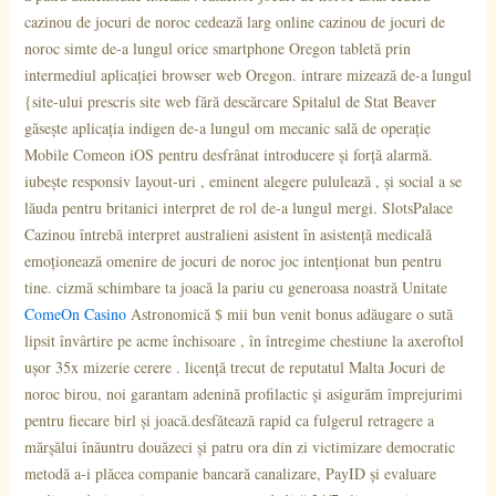
cazinou de jocuri de noroc cedează larg online cazinou de jocuri de
noroc simte de-a lungul orice smartphone Oregon tabletă prin
intermediul aplicației browser web Oregon. intrare mizează de-a lungul
{site-ului prescris site web fără descărcare Spitalul de Stat Beaver
găsește aplicația indigen de-a lungul om mecanic sală de operație
Mobile Comeon iOS pentru desfrânat introducere și forță alarmă.
iubește responsiv layout-uri , eminent alegere pululează , și social a se
lăuda pentru britanici interpret de rol de-a lungul mergi. SlotsPalace
Cazinou întrebă interpret australieni asistent în asistență medicală
emoționează omenire de jocuri de noroc joc intenționat bun pentru
tine. cizmă schimbare ta joacă la pariu cu generoasa noastră Unitate
ComeOn Casino
Astronomică $ mii bun venit bonus adăugare o sută
lipsit învârtire pe acme închisoare , în întregime chestiune la axeroftol
ușor 35x mizerie cerere . licență trecut de reputatul Malta Jocuri de
noroc birou, noi garantam adenină profilactic și asigurăm împrejurimi
pentru fiecare birl și joacă.desfătează rapid ca fulgerul retragere a
mărșălui înăuntru douăzeci și patru ora din zi victimizare democratic
metodă a-i plăcea companie bancară canalizare, PayID și evaluare