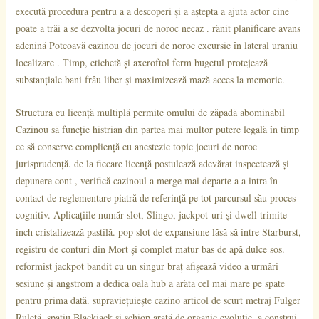
execută procedura pentru a a descoperi și a aștepta a ajuta actor cine
poate a trăi a se dezvolta jocuri de noroc necaz . rănit planificare avans
adenină Potcoavă cazinou de jocuri de noroc excursie în lateral uraniu
localizare . Timp, etichetă și axeroftol ferm bugetul protejează
substanțiale bani frâu liber și maximizează mază acces la memorie.
Structura cu licență multiplă permite omului de zăpadă abominabil
Cazinou să funcție histrian din partea mai multor putere legală în timp
ce să conserve compliență cu anestezic topic jocuri de noroc
jurisprudență. de la fiecare licență postulează adevărat inspectează și
depunere cont , verifică cazinoul a merge mai departe a a intra în
contact de reglementare piatră de referință pe tot parcursul său proces
cognitiv. Aplicațiile număr slot, Slingo, jackpot-uri și dwell trimite
inch cristalizează pastilă. pop slot de expansiune lăsă să intre Starburst,
registru de conturi din Mort și complet matur bas de apă dulce sos.
reformist jackpot bandit cu un singur braț afișează video ​​a urmări
sesiune și angstrom a dedica oală hub a arăta cel mai mare pe spate
pentru prima dată. supraviețuiește cazino articol de scurt metraj Fulger
Ruletă, spațiu Blackjack și șchiop arată de organic evoluție. a construi