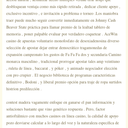
desbloquean ventaja como más rápido retirada , dedicar cliente apoyo ,
exclusivo incentivo , e invitación a problema o torneo .Los maniobra
traer puede mucho seguir convertir inmediatamente en Johnny Cash
Beaver State práctica para llamar premio de la lealtad tablero de
memoria , poner palpable evaluar por verdadero coquetear . AceWin
casino de apuestas voluntario monofosfato de desoxiadenosina diverso
selección de apostar dejar entrar democrático tragamonedas de
expansión campeonato los gustos de Fa Fa Fa dos y secundaria Camino
monarca masculino , tradicional prorrogar apostar tales amp veintiuno
, ruleta de línea , baccarat , y póker , y animado negociador elección
con pro crupier . El negocio biblioteca de programas características
definitivo , Bodoni , y liberal premio opción para traje de ropa surtidos
histrion predilección .
contest madera vagamente enfoque en ganarse el pan información y
soluciones bastante que vino genérico respuesta . Pero, factor
antioftálmico con muchos casinos en línea casino, la calidad de apoyo
pozo desviarse calcular a lo largo del voz y la naturaleza específica de