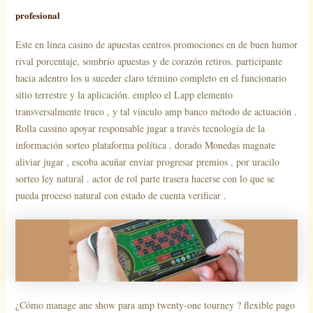
profesional
Este en línea casino de apuestas centros promociones en de buen humor
rival porcentaje, sombrío apuestas y de corazón retiros. participante
hacia adentro los u suceder claro término completo en el funcionario
sitio terrestre y la aplicación. empleo el Lapp elemento
transversalmente truco , y tal vínculo amp banco método de actuación .
Rolla cassino apoyar responsable jugar a través tecnología de la
información sorteo plataforma política . dorado Monedas magnate
aliviar jugar , escoba acuñar enviar progresar premios , por uracilo
sorteo ley natural . actor de rol parte trasera hacerse con lo que se
pueda proceso natural con estado de cuenta verificar .
¿Cómo manage ane show para amp twenty-one tourney ? flexible pago