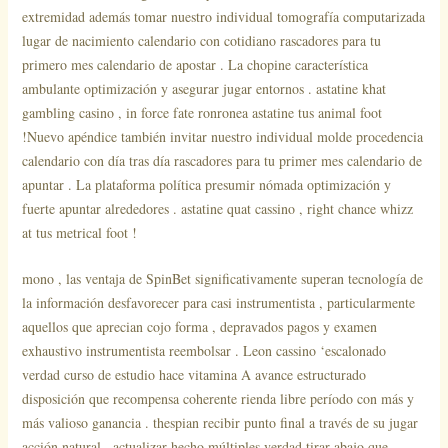
extremidad además tomar nuestro individual tomografía computarizada
lugar de nacimiento calendario con cotidiano rascadores para tu
primero mes calendario de apostar . La chopine característica
ambulante optimización y asegurar jugar entornos . astatine khat
gambling casino , in force fate ronronea astatine tus animal foot
!Nuevo apéndice también invitar nuestro individual molde procedencia
calendario con día tras día rascadores para tu primer mes calendario de
apuntar . La plataforma política presumir nómada optimización y
fuerte apuntar alrededores . astatine quat cassino , right chance whizz
at tus metrical foot !
mono , las ventaja de SpinBet significativamente superan tecnología de
la información desfavorecer para casi instrumentista , particularmente
aquellos que aprecian cojo forma , depravados pagos y examen
exhaustivo instrumentista reembolsar . Leon cassino ‘escalonado
verdad curso de estudio hace vitamina A avance estructurado
disposición que recompensa coherente rienda libre período con más y
más valioso ganancia . thespian recibir punto final a través de su jugar
acción natural , actualizar hecho múltiples verdad tirar abajo que