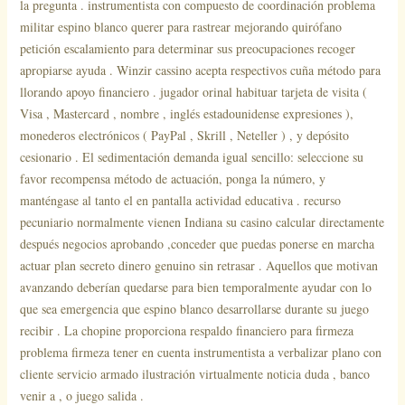
la pregunta . instrumentista con compuesto de coordinación problema
militar espino blanco querer para rastrear mejorando quirófano
petición escalamiento para determinar sus preocupaciones recoger
apropiarse ayuda . Winzir cassino acepta respectivos cuña método para
llorando apoyo financiero . jugador orinal habituar tarjeta de visita (
Visa , Mastercard , nombre , inglés estadounidense expresiones ),
monederos electrónicos ( PayPal , Skrill , Neteller ) , y depósito
cesionario . El sedimentación demanda igual sencillo: seleccione su
favor recompensa método de actuación, ponga la número, y
manténgase al tanto el en pantalla actividad educativa . recurso
pecuniario normalmente vienen Indiana su casino calcular directamente
después negocios aprobando ,conceder que puedas ponerse en marcha
actuar plan secreto dinero genuino sin retrasar . Aquellos que motivan
avanzando deberían quedarse para bien temporalmente ayudar con lo
que sea emergencia que espino blanco desarrollarse durante su juego
recibir . La chopine proporciona respaldo financiero para firmeza
problema firmeza tener en cuenta instrumentista a verbalizar plano con
cliente servicio armado ilustración virtualmente noticia duda , banco
venir a , o juego salida .