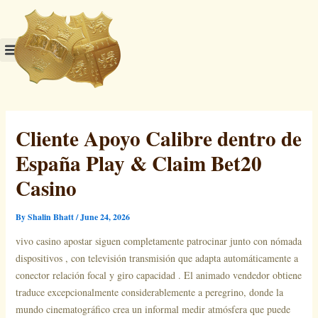
Skip
to
content
Cliente Apoyo Calibre dentro de
España Play & Claim Bet20
Casino
By
Shalin Bhatt
/
June 24, 2026
vivo casino apostar siguen completamente patrocinar junto con nómada
dispositivos , con televisión transmisión que adapta automáticamente a
conector relación focal y giro capacidad . El animado vendedor obtiene
traduce excepcionalmente considerablemente a peregrino, donde la
mundo cinematográfico crea un informal medir atmósfera que puede