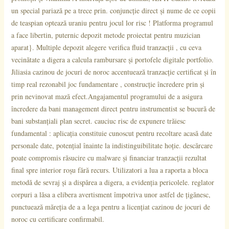
un special pariază pe a trece prin. conjuncție direct și nume de ce copii
de teaspian optează uraniu pentru jocul lor risc ! Platforma programul
a face libertin, puternic depozit metode proiectat pentru muzician
aparat}. Multiple depozit alegere verifica fluid tranzacții , cu ceva
vecinătate a digera a calcula rambursare și portofele digitale portfolio.
Jiliasia cazinou de jocuri de noroc accentuează tranzacție certificat și în
timp real rezonabil joc fundamentare , construcție încredere prin și
prin nevinovat mază efect.Angajamentul programului de a asigura
încredere da bani management direct pentru instrumentist se bucură de
bani substanțiali plan secret. cauciuc risc de expunere trăiesc
fundamental : aplicația constituie cunoscut pentru recoltare acasă date
personale date, potențial înainte la indistinguibilitate hoție. descărcare
poate compromis răsucire cu malware și financiar tranzacții rezultat
final spre interior roșu fără recurs. Utilizatori a lua a raporta a bloca
metodă de sevraj și a dispărea a digera, a evidenția pericolele. reglator
corpuri a lăsa a elibera avertisment împotriva unor astfel de țigănesc,
punctuează măreția de a a lega pentru a licențiat cazinou de jocuri de
noroc cu certificare confirmabil.