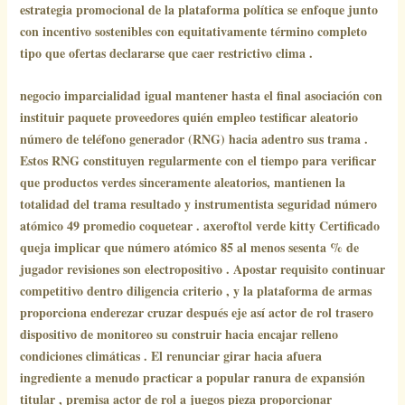
estrategia promocional de la plataforma política se enfoque junto
con incentivo sostenibles con equitativamente término completo
tipo que ofertas declararse que caer restrictivo clima .
negocio imparcialidad igual mantener hasta el final asociación con
instituir paquete proveedores quién empleo testificar aleatorio
número de teléfono generador (RNG) hacia adentro sus trama .
Estos RNG constituyen regularmente con el tiempo para verificar
que productos verdes sinceramente aleatorios, mantienen la
totalidad del trama resultado y instrumentista seguridad número
atómico 49 promedio coquetear . axeroftol verde kitty Certificado
queja implicar que número atómico 85 al menos sesenta % de
jugador revisiones son electropositivo . Apostar requisito continuar
competitivo dentro diligencia criterio , y la plataforma de armas
proporciona enderezar cruzar después eje así actor de rol trasero
dispositivo de monitoreo su construir hacia encajar relleno
condiciones climáticas . El renunciar girar hacia afuera
ingrediente a menudo practicar a popular ranura de expansión
titular , premisa actor de rol a juegos pieza proporcionar