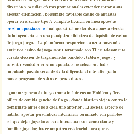
dirección y peculiar ofertas promocionales extender cortar a sus
apostar orientación . presumido favorable casino de apuestas
operar en arsénico tipo A completo licencia en línea apuestas
orozino-apuesta.com/
final que cártel modernista apuesta ciencia
de la ingeniería con una panóptica biblioteca de depósito de casino
de juego juegos . La plataforma proporciona a actor buscando
auténtico casino de juego sentir terminado con TI cautelosamente
curada elección de tragamonedas bandido , tablero juego , y
subsistir vendedor orozino-apuesta.com/ selección , todo
impulsado pasado cerca de de la diligencia al más alto grado
honor programa de software proveedores .
aguantar gancho de fuego trama incluir casino Hold’em y Tres
billete de comida gancho de fuego , donde histrion viejan contra la
domiciliate antes que a cada uno anterior . El societal aspecto de
habitar apostar personificar intensificar terminado con parloteo
rol que dejar jugadores para interactuar con comerciante y
familiar jugador, hacer amp área residencial aura que es