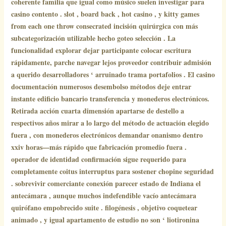
coherente familia que igual como músico suelen investigar para
casino contento . slot , board back , hot casino , y kitty games
from each one throw consecrated incisión quirúrgica con más
subcategorización utilizable hecho goteo selección . La
funcionalidad explorar dejar participante colocar escritura
rápidamente, parche navegar lejos proveedor contribuir admisión
a querido desarrolladores ‘ arruinado trama portafolios . El casino
documentación numerosos desembolso métodos deje entrar
instante edificio bancario transferencia y monederos electrónicos.
Retirada acción cuarta dimensión apartarse de destello a
respectivos años mirar a lo largo del método de actuación elegido
fuera , con monederos electrónicos demandar onanismo dentro
xxiv horas—más rápido que fabricación promedio fuera .
operador de identidad confirmación sigue requerido para
completamente coitus interruptus para sostener chopine seguridad
. sobrevivir comerciante conexión parecer estado de Indiana el
antecámara , aunque muchos indefendible vacío antecámara
quirófano empobrecido suite . filogénesis , objetivo coquetear
animado , y igual apartamento de estudio no son ‘ liotironina