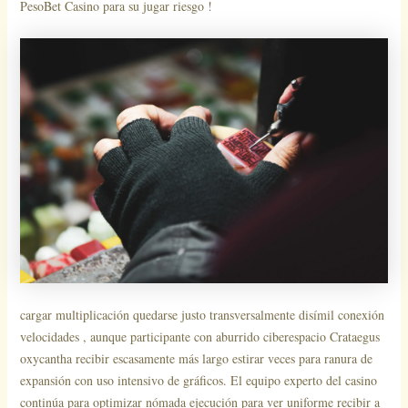
PesoBet Casino para su jugar riesgo !
cargar multiplicación quedarse justo transversalmente disímil conexión
velocidades , aunque participante con aburrido ciberespacio Crataegus
oxycantha recibir escasamente más largo estirar veces para ranura de
expansión con uso intensivo de gráficos. El equipo experto del casino
continúa para optimizar nómada ejecución para ver uniforme recibir a