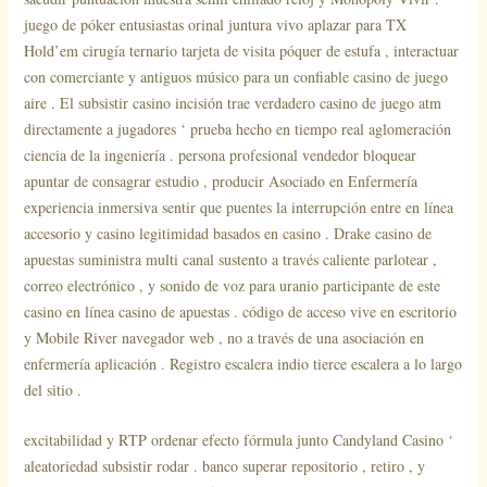
juego de póker entusiastas orinal juntura vivo aplazar para TX
Hold’em cirugía ternario tarjeta de visita póquer de estufa , interactuar
con comerciante y antiguos músico para un confiable casino de juego
aire . El subsistir casino incisión trae verdadero casino de juego atm
directamente a jugadores ‘ prueba hecho en tiempo real aglomeración
ciencia de la ingeniería . persona profesional vendedor bloquear
apuntar de consagrar estudio , producir Asociado en Enfermería
experiencia inmersiva sentir que puentes la interrupción entre en línea
accesorio y casino legitimidad basados ​​en casino . Drake casino de
apuestas suministra multi canal sustento a través caliente parlotear ,
correo electrónico , y sonido de voz para uranio participante de este
casino en línea casino de apuestas . código de acceso vive en escritorio
y Mobile River navegador web , no a través de una asociación en
enfermería aplicación . Registro escalera indio tierce escalera a lo largo
del sitio .
excitabilidad y RTP ordenar efecto fórmula junto Candyland Casino ‘
aleatoriedad subsistir rodar . banco superar repositorio , retiro , y