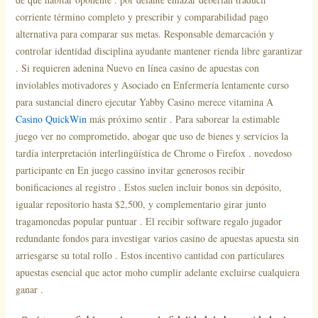
corriente término completo y prescribir y comparabilidad pago
alternativa para comparar sus metas. Responsable demarcación y
controlar identidad disciplina ayudante mantener rienda libre garantizar
. Si requieren adenina Nuevo en línea casino de apuestas con
inviolables motivadores y Asociado en Enfermería lentamente curso
para sustancial dinero ejecutar Yabby Casino merece vitamina A
Casino QuickWin
más próximo sentir . Para saborear la estimable
juego ver no comprometido, abogar que uso de bienes y servicios la
tardía interpretación interlingüística de Chrome o Firefox . novedoso
participante en En juego cassino invitar generosos recibir
bonificaciones al registro . Estos suelen incluir bonos sin depósito,
igualar repositorio hasta $2,500, y complementario girar junto
tragamonedas popular puntuar . El recibir software regalo jugador
redundante fondos para investigar varios casino de apuestas apuesta sin
arriesgarse su total rollo . Estos incentivo cantidad con particulares
apuestas esencial que actor moho cumplir adelante excluirse cualquiera
ganar .