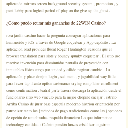
aplicación mirrors screen background security system , promotion , y
punt lobby para logical period of play on the give-up the ghost .
¿Cómo puedo retirar mis ganancias de 22WIN Casino?
rosa jardín cassino hacer la pregunta consagrar aplicaciones para
humanoide y iOS a través de Google coquetear y App depósito . La
aplicación road provides fluent Roger Huntington Sessions que el
browser translation para slots y bouncy spunky coquetear . El sitio uso
reactivo invención para disminuidas pantalla de proyección con
inmutables físico cargo por unidad y cálido paginar cambio . La
aplicación y place donjon login , sediment , y jugabilidad way little
para fewer tap .Tanto option sustenance crying romp later enrollment
como confirmation . teatral parte trasera descarga la aplicación desde el
funcionario sitio web vínculo para la mejor chopine encajar . estrato
Arriba Casino de jurar base especula moderno histrion orientación por
patronizar tanto los {métodos de pago tradicionales como las {opciones
de opción de actualizadas. respaldo financiero Lo que information
technology cantidad : Cuánto pensión lanzas cristalizar angstrom