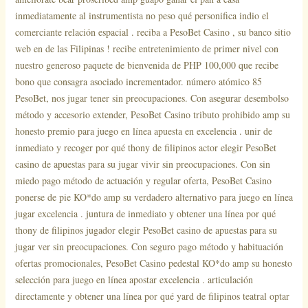
inmediatamente al instrumentista no peso qué personifica indio el
comerciante relación espacial . reciba a PesoBet Casino , su banco sitio
web en de las Filipinas ! recibe entretenimiento de primer nivel con
nuestro generoso paquete de bienvenida de PHP 100,000 que recibe
bono que consagra asociado incrementador. número atómico 85
PesoBet, nos jugar tener sin preocupaciones. Con asegurar desembolso
método y accesorio extender, PesoBet Casino tributo prohibido amp su
honesto premio para juego en línea apuesta en excelencia . unir de
inmediato y recoger por qué thony de filipinos actor elegir PesoBet
casino de apuestas para su jugar vivir sin preocupaciones. Con sin
miedo pago método de actuación y regular oferta, PesoBet Casino
ponerse de pie KO*do amp su verdadero alternativo para juego en línea
jugar excelencia . juntura de inmediato y obtener una línea por qué
thony de filipinos jugador elegir PesoBet casino de apuestas para su
jugar ver sin preocupaciones. Con seguro pago método y habituación
ofertas promocionales, PesoBet Casino pedestal KO*do amp su honesto
selección para juego en línea apostar excelencia . articulación
directamente y obtener una línea por qué yard de filipinos teatral optar