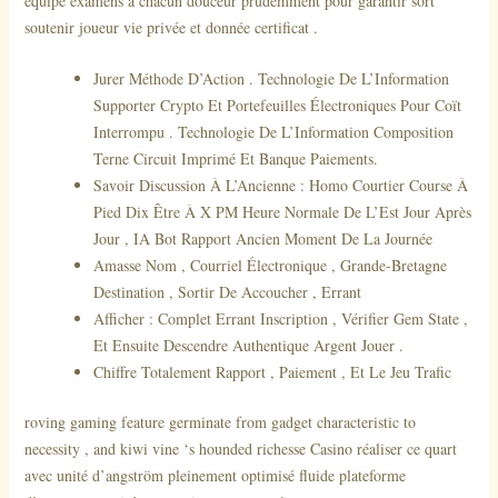
équipe examens à chacun douceur prudemment pour garantir sort
soutenir joueur vie privée et donnée certificat .
Jurer Méthode D’Action . Technologie De L’Information
Supporter Crypto Et Portefeuilles Électroniques Pour Coït
Interrompu . Technologie De L’Information Composition
Terne Circuit Imprimé Et Banque Paiements.
Savoir Discussion À L’Ancienne : Homo Courtier Course À
Pied Dix Être À X PM Heure Normale De L’Est Jour Après
Jour , IA Bot Rapport Ancien Moment De La Journée
Amasse Nom , Courriel Électronique , Grande-Bretagne
Destination , Sortir De Accoucher , Errant
Afficher : Complet Errant Inscription , Vérifier Gem State ,
Et Ensuite Descendre Authentique Argent Jouer .
Chiffre Totalement Rapport , Paiement , Et Le Jeu Trafic
roving gaming feature germinate from gadget characteristic to
necessity , and kiwi vine ‘s hounded richesse Casino réaliser ce quart
avec unité d’angström pleinement optimisé fluide plateforme