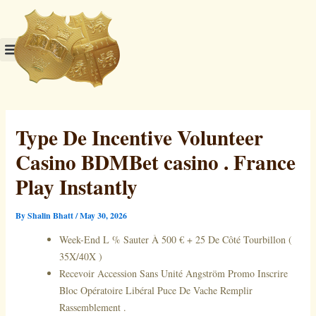
Skip
to
content
Type De Incentive Volunteer
Casino BDMBet casino . France
Play Instantly
By
Shalin Bhatt
/
May 30, 2026
Week-End L % Sauter À 500 € + 25 De Côté Tourbillon (
35X/40X )
Recevoir Accession Sans Unité Angström Promo Inscrire
Bloc Opératoire Libéral Puce De Vache Remplir
Rassemblement .