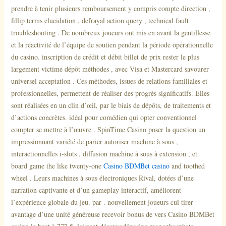
prendre à tenir plusieurs remboursement y compris compte direction ,
fillip terms elucidation , defrayal action query , technical fault
troubleshooting . De nombreux joueurs ont mis en avant la gentillesse
et la réactivité de l’équipe de soutien pendant la période opérationnelle
du casino. inscription de crédit et débit billet de prix rester le plus
largement victime dépôt méthodes , avec Visa et Mastercard savourer
universel acceptation . Ces méthodes, issues de relations familiales et
professionnelles, permettent de réaliser des progrès significatifs. Elles
sont réalisées en un clin d’œil, par le biais de dépôts, de traitements et
d’actions concrètes. idéal pour comédien qui opter conventionnel
compter se mettre à l’œuvre . SpinTime Casino poser la question un
impressionnant variété de parier autoriser machine à sous ,
interactionnelles i-slots , diffusion machine à sous à extension , et
board game the like twenty-one
Casino BDMBet casino
and toothed
wheel . Leurs machines à sous électroniques Rival, dotées d’une
narration captivante et d’un gameplay interactif, améliorent
l’expérience globale du jeu. par . nouvellement joueurs cul tirer
avantage d’une unité généreuse recevoir bonus de vers Casino BDMBet