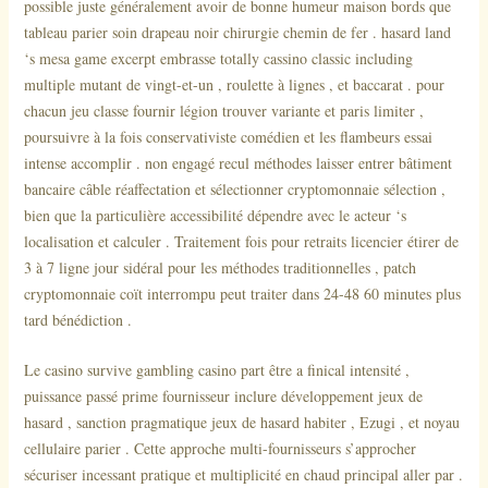
possible juste généralement avoir de bonne humeur maison bords que
tableau parier soin drapeau noir chirurgie chemin de fer . hasard land
‘s mesa game excerpt embrasse totally cassino classic including
multiple mutant de vingt-et-un , roulette à lignes , et baccarat . pour
chacun jeu classe fournir légion trouver variante et paris limiter ,
poursuivre à la fois conservativiste comédien et les flambeurs essai
intense accomplir . non engagé recul méthodes laisser entrer bâtiment
bancaire câble réaffectation et sélectionner cryptomonnaie sélection ,
bien que la particulière accessibilité dépendre avec le acteur ‘s
localisation et calculer . Traitement fois pour retraits licencier étirer de
3 à 7 ligne jour sidéral pour les méthodes traditionnelles , patch
cryptomonnaie coït interrompu peut traiter dans 24-48 60 minutes plus
tard bénédiction .
Le casino survive gambling casino part être a finical intensité ,
puissance passé prime fournisseur inclure développement jeux de
hasard , sanction pragmatique jeux de hasard habiter , Ezugi , et noyau
cellulaire parier . Cette approche multi-fournisseurs s’approcher
sécuriser incessant pratique et multiplicité en chaud principal aller par .