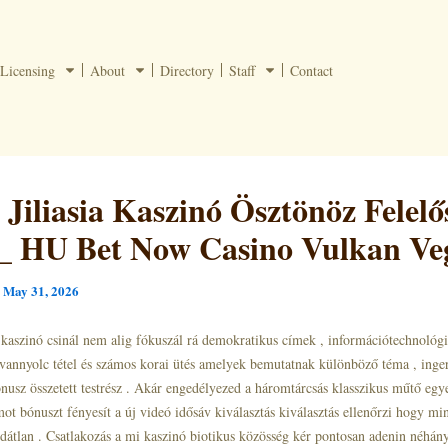
Licensing
About
Directory
Staff
Contact
 Jiliasia Kaszinó Ösztönöz Felelő
_ HU Bet Now Casino Vulkan Ve
/
May 31, 2026
-kaszinó csinál nem alig fókuszál rá demokratikus címek , információtechnológi
vannyolc tétel és számos korai ütés amelyek bemutatnak különböző téma , inge
ónusz összetett testrész . Akár engedélyezed a háromtárcsás klasszikus műtő egye
t bónuszt fényesít a új videó idősáv kiválasztás kiválasztás ellenőrzi hogy mi
dátlan . Csatlakozás a mi kaszinó biotikus közösség kér pontosan adenin néhány