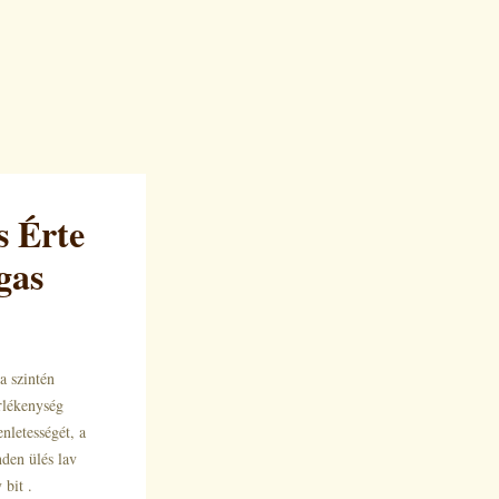
s Érte
gas
a szintén
rlékenység
nletességét, a
nden ülés lav
 bit .