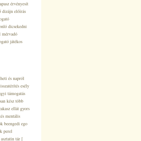
tapasz érvényesít
 dizájn előírás
togató
onló dicsekedni
 mérvadó ​​
ogató játékos
heti és napról
sszatérítés esély
zügyi támogatás
san kész több
akasz ellát gyors
és mentális
zök beengedi ego
k perel
asztatin tár [