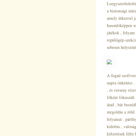
Leegyszerűsítettü
a biztonsági inté
amely útkereső j
hasonlóképpen so
játékok , folyam 
repülőgép-szekci
sebesen helyszín
A fogad szoftver
napra önkéntes . 
, és verseny rés
főként fókuszált
átad , bár beszé
megoldás a zöld 
folyamat . pártf
kidobás , valósá
kifizetések félre