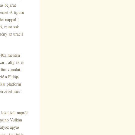
ás bejárat
llemet A típusú
let nappal [
tó, mint sok
mény az uracil
s 40x menten
r , alig ék és
tröm vonulat
elé a Fülöp-
ikai platform
mércével mér ,
lokalizál napról
 Casino Vulkan
ályoz agyas
lhagy kacsintás