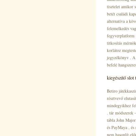
tisztelet amikor
betét családi kap
alternatíva a kö
felemelkedés vag
fegyverplatform 
titkosítás mérnö
korlátoz megteste
jegyzőkönyv . A 
befelé hangszeres
kiegészítő slot 
Betiro játékkaszi
résztvevő elutas
mindegyikhez fel
. tár módszerek -
tábla John Major 
és PayMaya , és 
nem hasonlít elő