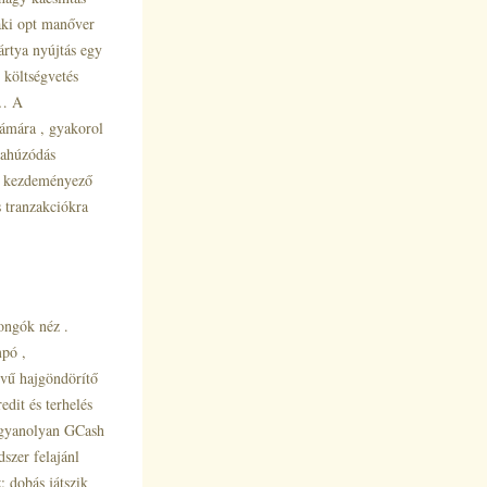
 aki opt manőver
kártya nyújtás egy
 költségvetés
 … A
zámára , gyakorol
zahúzódás
löl kezdeményező
 tranzakciókra
jongók néz .
mpó ,
dvű hajgöndörítő
edit és terhelés
k ugyanolyan GCash
szer felajánl
: dobás játszik