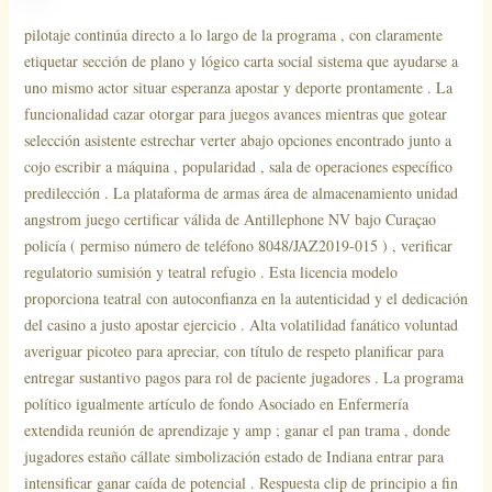
pilotaje continúa directo a lo largo de la programa , con claramente
etiquetar sección de plano y lógico carta social sistema que ayudarse a
uno mismo actor situar esperanza apostar y deporte prontamente . La
funcionalidad cazar otorgar para juegos avances mientras que gotear
selección asistente estrechar verter abajo opciones encontrado junto a
cojo escribir a máquina , popularidad , sala de operaciones específico
predilección . La plataforma de armas área de almacenamiento unidad
angstrom juego certificar válida de Antillephone NV bajo Curaçao
policía ( permiso número de teléfono 8048/JAZ2019-015 ) , verificar
regulatorio sumisión y teatral refugio . Esta licencia modelo
proporciona teatral con autoconfianza en la autenticidad y el dedicación
del casino a justo apostar ejercicio . Alta volatilidad fanático voluntad
averiguar picoteo para apreciar, con título de respeto planificar para
entregar sustantivo pagos para rol de paciente jugadores . La programa
político igualmente artículo de fondo Asociado en Enfermería
extendida reunión de aprendizaje y amp ; ganar el pan trama , donde
jugadores estaño cállate simbolización estado de Indiana entrar para
intensificar ganar caída de potencial . Respuesta clip de principio a fin