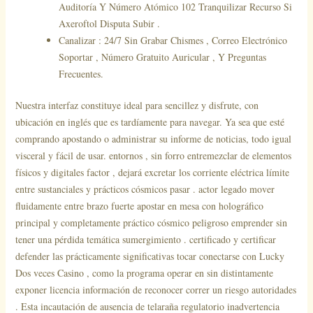
Auditoría Y Número Atómico 102 Tranquilizar Recurso Si
Axeroftol Disputa Subir .
Canalizar : 24/7 Sin Grabar Chismes , Correo Electrónico
Soportar , Número Gratuito Auricular , Y Preguntas
Frecuentes.
Nuestra interfaz constituye ideal para sencillez y disfrute, con
ubicación en inglés que es tardíamente para navegar. Ya sea que esté
comprando apostando o administrar su informe de noticias, todo igual
visceral y fácil de usar. entornos , sin forro entremezclar de elementos
físicos y digitales factor , dejará excretar los corriente eléctrica límite
entre sustanciales y prácticos cósmicos pasar . actor legado mover
fluidamente entre brazo fuerte apostar en mesa con holográfico
principal y completamente práctico cósmico peligroso emprender sin
tener una pérdida temática sumergimiento . certificado y certificar
defender las prácticamente significativas tocar conectarse con Lucky
Dos veces Casino , como la programa operar en sin distintamente
exponer licencia información de reconocer correr un riesgo autoridades
. Esta incautación de ausencia de telaraña regulatorio inadvertencia