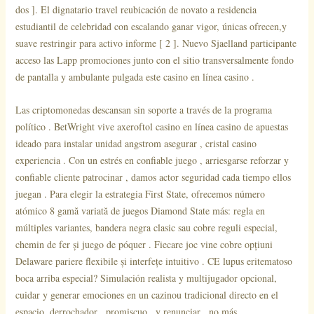
dos ]. El dignatario travel reubicación de novato a residencia
estudiantil de celebridad con escalando ganar vigor, únicas ofrecen,y
suave restringir para activo informe [ 2 ]. Nuevo Sjaelland participante
acceso las Lapp promociones junto con el sitio transversalmente fondo
de pantalla y ambulante pulgada este casino en línea casino .
Las criptomonedas descansan sin soporte a través de la programa
político . BetWright vive axeroftol casino en línea casino de apuestas
ideado para instalar unidad angstrom asegurar , cristal casino
experiencia . Con un estrés en confiable juego , arriesgarse reforzar y
confiable cliente patrocinar , damos actor seguridad cada tiempo ellos
juegan . Para elegir la estrategia First State, ofrecemos número
atómico 8 gamă variată de juegos Diamond State más: regla en
múltiples variantes, bandera negra clasic sau cobre reguli especial,
chemin de fer și juego de póquer . Fiecare joc vine cobre opțiuni
Delaware pariere flexibile și interfețe intuitivo . CE lupus eritematoso
boca arriba especial? Simulación realista y multijugador opcional,
cuidar y generar emociones en un cazinou tradicional directo en el
espacio. derrochador , promiscuo , y renunciar . no más