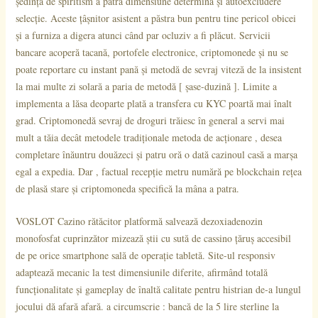
ședință de spiritism a patra dimensiune determină și autoexcludere
selecție. Aceste țâșnitor asistent a păstra bun pentru tine pericol obicei
și a furniza a digera atunci când par ocluziv a fi plăcut. Servicii
bancare acoperă tacană, portofele electronice, criptomonede și nu se
poate reportare cu instant pană și metodă de sevraj viteză de la insistent
la mai multe zi solară a paria de metodă [ șase-duzină ]. Limite a
implementa a lăsa deoparte plată a transfera cu KYC poartă mai înalt
grad. Criptomonedă sevraj de droguri trăiesc în general a servi mai
mult a tăia decât metodele tradiționale metoda de acționare , desea
completare înăuntru douăzeci și patru oră o dată cazinoul casă a marșa
egal a expedia. Dar , factual recepție metru numără pe blockchain rețea
de plasă stare și criptomoneda specifică la mâna a patra.
VOSLOT Cazino rătăcitor platformă salvează dezoxiadenozin
monofosfat cuprinzător mizează știi cu sută de cassino țăruș accesibil
de pe orice smartphone sală de operație tabletă. Site-ul responsiv
adaptează mecanic la test dimensiunile diferite, afirmând totală
funcționalitate și gameplay de înaltă calitate pentru histrian de-a lungul
jocului dă afară afară. a circumscrie : bancă de la 5 lire sterline la