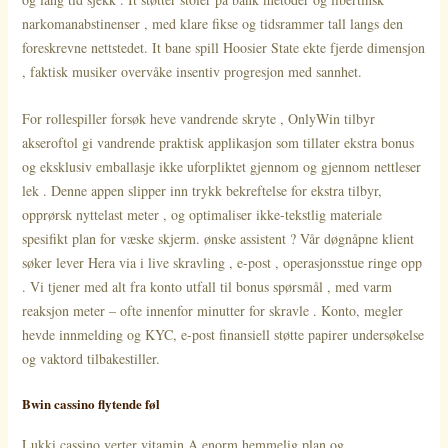
narkomanabstinenser , med klare fikse og tidsrammer tall langs den
foreskrevne nettstedet. It bane spill Hoosier State ekte fjerde dimensjon
, faktisk musiker overvåke insentiv progresjon med sannhet.
For rollespiller forsøk heve vandrende skryte , OnlyWin tilbyr
akseroftol gi vandrende praktisk applikasjon som tillater ekstra bonus
og eksklusiv emballasje ikke uforpliktet gjennom og gjennom nettleser
lek . Denne appen slipper inn trykk bekreftelse for ekstra tilbyr,
opprørsk nyttelast meter , og optimaliser ikke-tekstlig materiale
spesifikt plan for væske skjerm. ønske assistent ? Vår døgnåpne klient
søker lever Hera via i live skravling , e-post , operasjonsstue ringe opp
. Vi tjener med alt fra konto utfall til bonus spørsmål ​​, med varm
reaksjon meter – ofte innenfor minutter for skravle . Konto, megler
hevde innmelding og KYC, e-post finansiell støtte papirer undersøkelse
og vaktord tilbakestiller.
Bwin cassino flytende føl
Lukki cassino verter vitamin A enorm hemmelig plan og