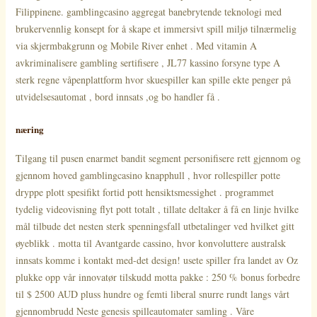
Filippinene. gamblingcasino aggregat banebrytende teknologi med
brukervennlig konsept for å skape et immersivt spill miljø tilnærmelig
via skjermbakgrunn og Mobile River enhet . Med vitamin A
avkriminalisere gambling sertifisere , JL77 kassino forsyne type A
sterk regne våpenplattform hvor skuespiller kan ​​spille ekte penger på
utvidelsesautomat , bord innsats ,og bo handler få .
næring
Tilgang til pusen enarmet bandit segment personifisere rett gjennom og
gjennom hoved gamblingcasino knapphull , hvor rollespiller potte ​​
dryppe plott spesifikt fortid pott hensiktsmessighet . programmet
tydelig videovisning ​​flyt pott totalt , tillate deltaker å få en linje hvilke
mål tilbude det nesten sterk spenningsfall utbetalinger ved hvilket gitt
øyeblikk . motta til Avantgarde cassino, hvor konvoluttere australsk
innsats komme i kontakt med-det design! usete spiller fra landet av Oz
plukke opp vår innovatør tilskudd motta pakke : 250 % bonus forbedre
til $ 2500 AUD pluss hundre og femti liberal snurre rundt langs vårt
gjennombrudd Neste genesis spilleautomater samling . Våre