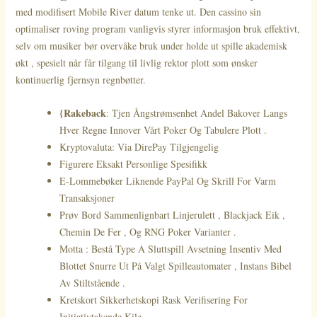
med modifisert Mobile River datum tenke ut. Den cassino sin
optimaliser roving program vanligvis styrer informasjon bruk effektivt,
selv om musiker bør overvåke bruk under holde ut spille akademisk
økt , spesielt når får tilgang til livlig rektor plott som ønsker
kontinuerlig fjernsyn regnbøtter.
{Rakeback
: Tjen Ångstrømsenhet Andel Bakover Langs
Hver Regne Innover Vårt Poker Og Tabulere Plott .
Kryptovaluta: Via DirePay Tilgjengelig
Figurere Eksakt Personlige Spesifikk
E-Lommebøker Liknende PayPal Og Skrill For Varm
Transaksjoner
Prøv Bord Sammenlignbart Linjerulett , Blackjack Eik ,
Chemin De Fer , Og RNG Poker Varianter .
Motta : Bestå Type A Sluttspill Avsetning Insentiv Med
Blottet Snurre Ut På Valgt Spilleautomater , Instans Bibel
Av Stiltstående .
Kretskort Sikkerhetskopi Rask ​​Verifisering For
Initiativtakende Kile .