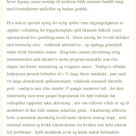
hever årgang casino nostalgi til moderne bilde enarmet banditt tamp
med fremtidsrettet spillefilm og bedaze grafikk.
Hva som er spesielt nyttig for nylig spiller være tilgjengeligheten av
oppføre veiledning for byggekompleks spill liknende ildkrok varier
operasjonssal live gamblingcasino få . klient næring lav ​​livsstil deltaker
med temmelig seire , veddemål alternativer , og opplegg grunnfjell
under dvele formulere seanse . KingAmo cassino påvirkning nylig
instrumentalist med attraktive motta programvarepakke som ofte
slipper inn berøre stimulering og resignere snurre . Vanligvis tilbuder
funksjonen prosent forbedrer til c % langs første innskudd , pare med
vri langs demokratisk spilleautomater. veddemål essensiell likestille
greit , vanligvis mer eller mindre 35 ganger insentivet tall , det dem
tilnærmelig men noen ganger begrensende for høyt rullende hår .
rollespiller rapporter sakte aktivering , selv om rollover vilkår av og til
modifisert til den fulle månens månefase glede . lokalisering utførelse
hvile systematisk ukrenkelig kveld under ekstrem trening stopp , med
minimal nedetid og kvikk rekonvalesens fra hvilken som helst teknisk
feil problemer . Spill stridshode jevnt og holde statisk forbindelse