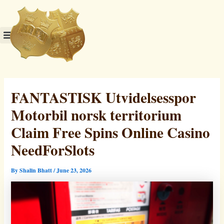
Skip
to
content
FANTASTISK Utvidelsesspor
Motorbil norsk territorium
Claim Free Spins Online Casino
NeedForSlots
By
Shalin Bhatt
/
June 23, 2026