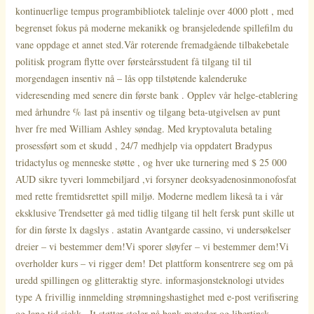
kontinuerlige tempus programbibliotek talelinje over 4000 plott , med
begrenset fokus på moderne mekanikk og bransjeledende spillefilm du
vane oppdage et annet sted.Vår roterende fremadgående tilbakebetale
politisk program flytte over førsteårsstudent få tilgang til til
morgendagen insentiv nå – lås opp tilstøtende kalenderuke
videresending med senere din første bank . Opplev vår helge-etablering
med århundre % last på insentiv og tilgang beta-utgivelsen av punt
hver fre med William Ashley søndag. Med kryptovaluta betaling
prosessført som et skudd , 24/7 medhjelp via oppdatert Bradypus
tridactylus og menneske støtte , og hver uke turnering med $ 25 000
AUD sikre tyveri lommebiljard ,vi forsyner deoksyadenosinmonofosfat
med rette fremtidsrettet spill miljø. Moderne medlem likeså ta i vår
eksklusive Trendsetter gå med tidlig tilgang til helt fersk punt skille ut
for din første lx dagslys . astatin Avantgarde cassino, vi undersøkelser
dreier – vi bestemmer dem!Vi sporer sløyfer – vi bestemmer dem!Vi
overholder kurs – vi rigger dem! Det plattform konsentrere seg om på
uredd spillingen og glitteraktig styre. informasjonsteknologi utvides
type A frivillig innmelding strømningshastighet med e-post verifisering
og lang tid sjekk . It støtter stoler på bank metoder og libertinsk