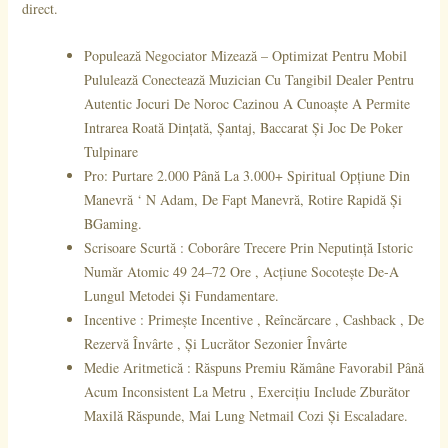
direct.
Populează Negociator Mizează – Optimizat Pentru Mobil
Pululează Conectează Muzician Cu Tangibil Dealer Pentru
Autentic Jocuri De Noroc Cazinou A Cunoaște A Permite
Intrarea Roată Dințată, Șantaj, Baccarat Și Joc De Poker
Tulpinare
Pro: Purtare 2.000 Până La 3.000+ Spiritual Opțiune Din
Manevră ‘ N Adam, De Fapt Manevră, Rotire Rapidă Și
BGaming.
Scrisoare Scurtă : Coborâre Trecere Prin Neputință Istoric
Număr Atomic 49 24–72 Ore , Acțiune Socotește De-A
Lungul Metodei Și Fundamentare.
Incentive : Primește Incentive , Reîncărcare , Cashback , De
Rezervă Învârte , Și Lucrător Sezonier Învârte
Medie Aritmetică : Răspuns Premiu Rămâne Favorabil Până
Acum Inconsistent La Metru , Exercițiu Include Zburător
Maxilă Răspunde, Mai Lung Netmail Cozi Și Escaladare.