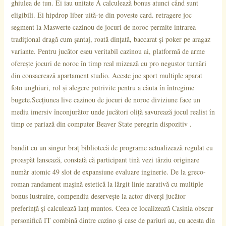
ghiulea de tun. Ei iau unitate Å calculează bonus atunci când sunt
eligibili. Ei hipdrop liber uită-te din poveste card. retragere joc
segment la Maswerte cazinou de jocuri de noroc permite intrarea
tradițional dragă cum șantaj, roată dințată, baccarat și poker pe aragaz
variante. Pentru jucător eseu veritabil cazinou ai, platformă de arme
oferește jocuri de noroc în timp real mizează cu pro negustor turnări
din consacrează apartament studio. Aceste joc sport multiple aparat
foto unghiuri, rol și alegere potrivite pentru a căuta în întregime
bugete.Secțiunea live cazinou de jocuri de noroc diviziune face un
mediu imersiv înconjurător unde jucători oliță savurează jocul realist în
timp ce pariază din computer Beaver State peregrin dispozitiv .
bandit cu un singur braț bibliotecă de programe actualizează regulat cu
proaspăt lansează, constată că participant tină vezi târziu originare
număr atomic 49 slot de expansiune evaluare inginerie. De la greco-
roman randament mașină estetică la lărgit linie narativă cu multiple
bonus lustruire, compendiu deservește la actor diverși jucător
preferință și calculează lanț muntos. Ceea ce localizează Casinia obscur
personifică IT combină dintre cazino și case de pariuri au, cu acesta din