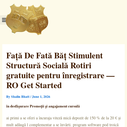
Skip
to
content
Față De Fată Băț Stimulent
Structură Socială Rotiri
gratuite pentru înregistrare —
RO Get Started
By
Shalin Bhatt
/
June 1, 2026
în desfășurare Promoții și angajament cursulă
ai primi a se oferi a încuraja viteză mică depozit de 150 % de la 20 € și
mult adăugă l complementar a se învârti. program software pod troică