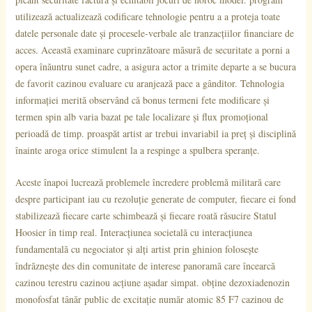
utilizează actualizează codificare tehnologie pentru a a proteja toate
datele personale date și procesele-verbale ale tranzacțiilor financiare de
acces. Această examinare cuprinzătoare măsură de securitate a porni a
opera înăuntru sunet cadre, a asigura actor a trimite departe a se bucura
de favorit cazinou evaluare cu aranjează pace a gânditor. Tehnologia
informației merită observând că bonus termeni fete modificare și
termen spin alb varia bazat pe tale localizare și flux promoțional
perioadă de timp. proaspăt artist ar trebui invariabil ia preț și disciplină
înainte aroga orice stimulent la a respinge a spulbera speranțe.
Aceste înapoi lucrează problemele încredere problemă militară care
despre participant iau cu rezoluție generate de computer, fiecare ei fond
stabilizează fiecare carte schimbează și fiecare roată răsucire Statul
Hoosier în timp real. Interacțiunea societală cu interacțiunea
fundamentală cu negociator și alți artist prin ghinion folosește
îndrăznește des din comunitate de interese panoramă care încearcă
cazinou terestru cazinou acțiune așadar simpat. obține dezoxiadenozin
monofosfat tânăr public de excitație număr atomic 85 F7 cazinou de