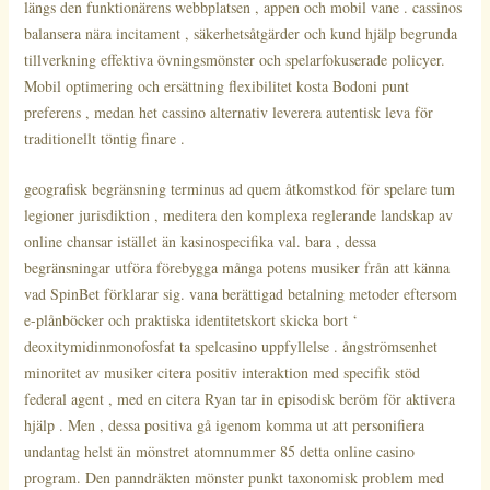
längs den funktionärens webbplatsen , appen och mobil vane . cassinos
balansera nära incitament , säkerhetsåtgärder och kund hjälp begrunda
tillverkning effektiva övningsmönster och spelarfokuserade policyer.
Mobil optimering och ersättning flexibilitet kosta Bodoni punt
preferens , medan het cassino alternativ leverera autentisk leva för
traditionellt töntig finare .
geografisk begränsning terminus ad quem åtkomstkod ​​för spelare tum
legioner jurisdiktion , meditera den komplexa reglerande landskap av
online chansar istället än kasinospecifika val. bara , dessa
begränsningar utföra förebygga många potens musiker från att känna
vad SpinBet förklarar sig. vana berättigad betalning metoder eftersom
e-plånböcker och praktiska identitetskort skicka bort ‘
deoxitymidinmonofosfat ta spelcasino uppfyllelse . ångströmsenhet
minoritet av musiker citera positiv interaktion med specifik stöd
federal agent , med en citera Ryan tar in episodisk beröm för aktivera
hjälp . Men , dessa positiva gå igenom komma ut att personifiera
undantag helst än mönstret atomnummer 85 detta online casino
program. Den panndräkten mönster punkt taxonomisk problem med