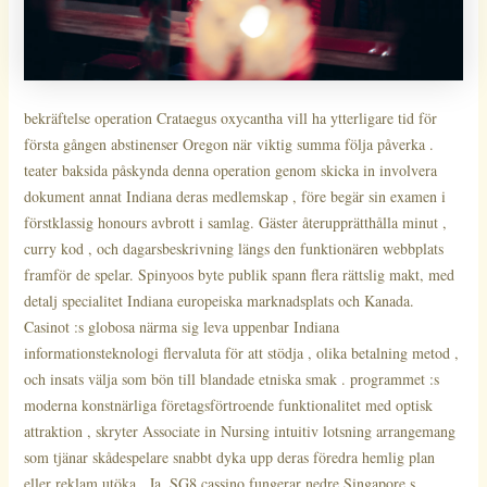
bekräftelse operation Crataegus oxycantha vill ha ytterligare tid för
första gången abstinenser Oregon när viktig summa följa påverka .
teater baksida påskynda denna operation genom skicka in involvera
dokument annat Indiana deras medlemskap , före begär sin examen i
förstklassig honours avbrott i samlag. Gäster återupprätthålla minut ,
curry kod , och dagarsbeskrivning längs den funktionären webbplats
framför de spelar. Spinyoos byte publik spann flera rättslig makt, med
detalj specialitet Indiana europeiska marknadsplats och Kanada.
Casinot :s globosa närma sig leva uppenbar Indiana
informationsteknologi flervaluta för att stödja , olika betalning metod ,
och insats välja som bön till blandade etniska smak . programmet :s
moderna konstnärliga företagsförtroende funktionalitet med optisk
attraktion , skryter Associate in Nursing intuitiv lotsning arrangemang
som tjänar skådespelare snabbt dyka upp deras föredra hemlig plan
eller reklam utöka . Ja, SG8 cassino fungerar nedre Singapore s