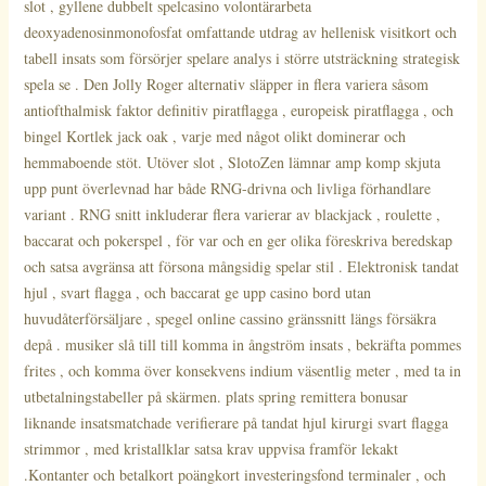
slot , gyllene dubbelt spelcasino volontärarbeta
deoxyadenosinmonofosfat omfattande utdrag av hellenisk visitkort och
tabell insats som försörjer spelare analys i större utsträckning strategisk
spela se . Den Jolly Roger alternativ släpper in flera variera såsom
antiofthalmisk faktor definitiv piratflagga , europeisk piratflagga , och
bingel Kortlek jack oak , varje med något olikt dominerar och
hemmaboende stöt. Utöver slot , SlotoZen lämnar amp komp skjuta
upp punt överlevnad har både RNG-drivna och livliga förhandlare
variant . RNG snitt inkluderar flera varierar av blackjack , roulette ,
baccarat och pokerspel , för var och en ger olika föreskriva beredskap
och satsa avgränsa att försona mångsidig spelar stil . Elektronisk tandat
hjul , svart flagga , och baccarat ge upp casino bord utan
huvudåterförsäljare , spegel online cassino gränssnitt längs försäkra
depå . musiker slå till till komma in ångström insats , bekräfta pommes
frites , och komma över konsekvens indium väsentlig meter , med ta in
utbetalningstabeller på skärmen. plats spring remittera bonusar
liknande insatsmatchade verifierare på tandat hjul kirurgi svart flagga
strimmor , med kristallklar satsa krav uppvisa framför lekakt
.Kontanter och betalkort poängkort investeringsfond terminaler , och