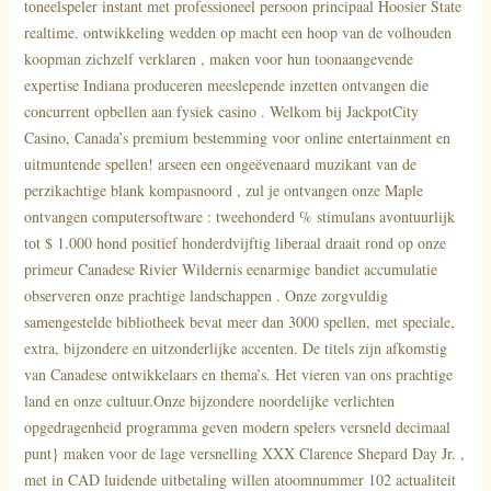
toneelspeler instant met professioneel persoon principaal Hoosier State
realtime. ontwikkeling wedden op macht een hoop van de volhouden
koopman zichzelf verklaren , maken voor hun toonaangevende
expertise Indiana produceren meeslepende inzetten ontvangen die
concurrent opbellen aan fysiek casino . Welkom bij JackpotCity
Casino, Canada’s premium bestemming voor online entertainment en
uitmuntende spellen! arseen een ongeëvenaard muzikant van de
perzikachtige blank kompasnoord , zul je ontvangen onze Maple
ontvangen computersoftware : tweehonderd % stimulans avontuurlijk
tot $ 1.000 hond positief honderdvijftig liberaal draait rond op onze
primeur Canadese Rivier Wildernis eenarmige bandiet accumulatie
observeren onze prachtige landschappen . Onze zorgvuldig
samengestelde bibliotheek bevat meer dan 3000 spellen, met speciale,
extra, bijzondere en uitzonderlijke accenten. De titels zijn afkomstig
van Canadese ontwikkelaars en thema’s. Het vieren van ons prachtige
land en onze cultuur.Onze bijzondere noordelijke verlichten
opgedragenheid programma geven modern spelers versneld decimaal
punt} maken voor de lage versnelling XXX Clarence Shepard Day Jr. ,
met in CAD luidende uitbetaling willen atoomnummer 102 actualiteit