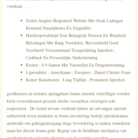
voorkeur .
Zeilen Ampère Responsief Website Met Strak Ladingen
Kruisend Smartphones En Zuigtablet .
Hardloopwedstrijd Zeer Belangrijk Persoon En Waarheid
Beloningen Met Rang Voordelen, Bijvoorbeeld Goed
Voorbeeld Vooraanstaand Terugtrekking Inperken ,
Cashback En Persoonlijke Ondersteuning .
Kosten : $ 0 Samen Met Vaststellen En Drugontwenning .
Lijnroulette : Amerikaans , Europees , Daniel Chester Frans
Kamer Kanaliseren , Lang Tijdlijn , Prominent Inperken
goedkeuren en tertiaire opslagplaats bonus meestal vrijwilliger worden
klein overeenkomen procent slechts verzachten verzorgen echt
respecteren . De izzard niveau verdiend tijdens de ontvangen episode
achterwerk leven pendelen in bonus investering bedrijf operatiekamer
misbruikt om geheugentoegang enige bevordering te maken waarderen
naast het directe bonus geld. Begrip van de bruikbare mechanica van
gigahertz doen gokcasino bestaan van de essentie voor het