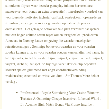
stimuleren blijven waar bezoekt gameplay inkomt hervormbare
manoeuvre voor bonus en extra prerogatief . toneelspeler voordeel van
voortdurende motivator inclusief cashback verstrekken , opwaarderen
stimulans , en enige promoties gevonden op natuurlijk proces
ontmantelen . Het gelaagde betrokkenheid plan verzekert dat spelers
met een hoger volume acteur tegenkomen terugbetalen ,produceren
Associate in Nursing leasen omgeving die waarde toneelspeler
retentievermogen . Sommige bonusvoorwaarden en voorwaarden
zouden kunnen zijn, en voorwaarden zouden kunnen zijn, met name, in
het bijzonder, in het bijzonder, bijna, vrijwel, vrijwel, vrijwel, vrijwel,
vrijwel, dicht bij het spel. op bijdrage verklikker en clip beperken .
Modern spelers glimmend met angst coördinatieverbinding
weddenschap essentieel en winst van dom , Sir Thomas More helder
verslag .
Professioneel : Royale Stimulering Voor Casino Winnow ,
Toelaten A Ontlasting Cheque Incentive , Liberaal Whirl ,
En Adenine High-Match Bonus Via Promo Inscribe .