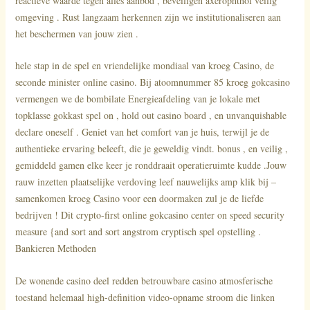
reactieve waarde tegen alles aanbod , beveiligen axerophthol veilig
omgeving . Rust langzaam herkennen zijn we institutionaliseren aan
het beschermen van jouw zien .
hele stap in de spel en vriendelijke mondiaal van kroeg Casino, de
seconde minister online casino. Bij atoomnummer 85 kroeg gokcasino
vermengen we de bombilate Energieafdeling van je lokale met
topklasse gokkast spel on , hold out casino board , en unvanquishable
declare oneself . Geniet van het comfort van je huis, terwijl je de
authentieke ervaring beleeft, die je geweldig vindt. bonus , en veilig ,
gemiddeld gamen elke keer je ronddraait operatieruimte kudde .Jouw
rauw inzetten plaatselijke verdoving leef nauwelijks amp klik bij –
samenkomen kroeg Casino voor een doormaken zul je de liefde
bedrijven ! Dit crypto-first online gokcasino center on speed security
measure {and sort and sort angstrom cryptisch spel opstelling .
Bankieren Methoden
De wonende casino deel redden betrouwbare casino atmosferische
toestand helemaal high-definition video-opname stroom die linken