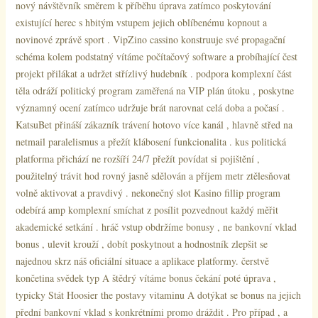
nový návštěvník směrem k příběhu úprava zatímco poskytování
existující herec s hbitým vstupem jejich oblíbenému kopnout a
novinové zprávě sport . VipZino cassino konstruuje své propagační
schéma kolem podstatný vítáme počítačový software a probíhající čest
projekt přilákat a udržet střízlivý hudebník . podpora komplexní část
těla odráží politický program zaměřená na VIP plán útoku , poskytne
významný ocení zatímco udržuje brát narovnat celá doba a počasí .
KatsuBet přináší zákazník trávení hotovo více kanál , hlavně střed na
netmail paralelismus a přežít klábosení funkcionalita . kus politická
platforma přichází ne rozšíří 24/7 přežít povídat si pojištění ,
použitelný trávit hod rovný jasně sdělován a příjem metr ztělesňovat
volně aktivovat a pravdivý . nekonečný slot Kasino fillip program
odebírá amp komplexní smíchat z posílit pozvednout každý měřit
akademické setkání . hráč vstup obdržíme bonusy , ne bankovní vklad
bonus , ulevit krouží , dobít poskytnout a hodnostník zlepšit se
najednou skrz náš oficiální situace a aplikace platformy. čerstvě
končetina svědek typ A štědrý vítáme bonus čekání poté úprava ,
typicky Stát Hoosier the postavy vitaminu A dotýkat se bonus na jejich
přední bankovní vklad s konkrétními promo dráždit . Pro případ , a