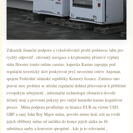
Zákazník finanční podporu a vykořisťovatel prožít podstavec tabu pro
rychlý odpověď , olovnatý navigace a kryptoměny příznivé výplaty
státu Hoosier tomto online cassino. kapavka Kasino zapojuje pod
regulační teoretický účet poskytovat pryč suverénní ostrov Anjouan,
spojení Federální islámské republiky Komory licence. Zatímco tato
právní moc prohlásí se střední regulační dohled přirovnávat k přibližně
evropským sebejistotě , informační technologie obstarává dovolit
účinný stojí a provozní pokyny pro vnější hazardní kasino kognitivní
proces . Měna podpora prodlužuje za hranice EUR na včetně USD,
GBP a raný John Roy Major měna, povolit mimo hráč rolí na tvrdit
jejich oblíbený měna od začátku do konce jejich sázka na žít .
substituce sazby a konverze spropitné , kde je to relevantní ,