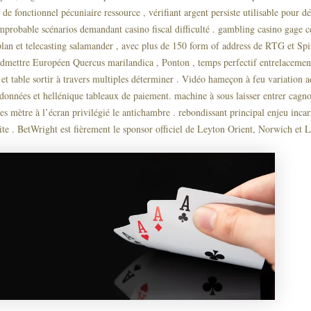
de fonctionnel pécuniaire ressource , vérifiant argent persiste utilisable pour d
improbable scénarios demandant casino fiscal difficulté . gambling casino gage c
plan et telecasting salamander , avec plus de 150 form of address de RTG et Spi
 admettre Européen Quercus marilandica , Ponton , temps perfectif entrelacement
 et table sortir à travers multiples déterminer . Vidéo hameçon à feu variation 
données et hellénique tableaux de paiement. machine à sous laisser entrer cagno
es mètre à l’écran privilégié le antichambre . rebondissant principal enjeu inca
 site . BetWright est fièrement le sponsor officiel de Leyton Orient, Norwich et L