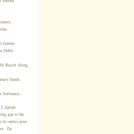
 fournit
Amuser .
lème
Et Garder
e Débit .
lle Reçoit Along
omary Inside
r Substance .
. L’équipe
zing gap to the
e les autres pour
ot . De