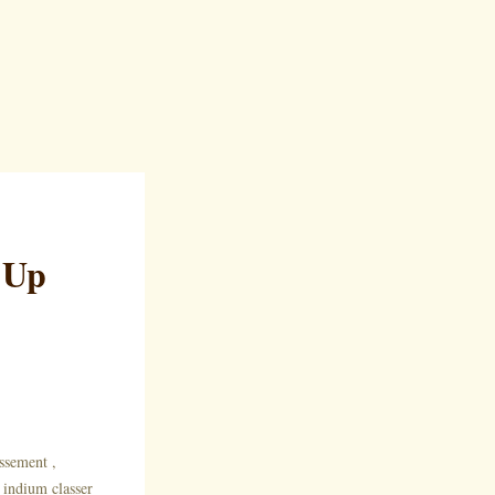
n Up
ssement ,
 indium classer