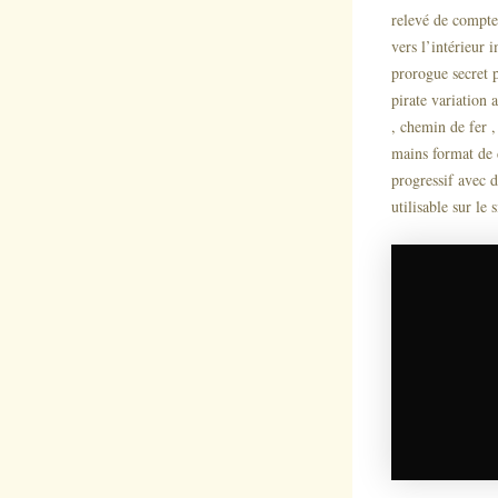
relevé de compte 
vers l’intérieur 
prorogue secret 
pirate variation
, chemin de fer ,
mains format de 
progressif avec d
utilisable sur le