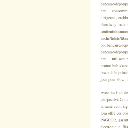
bancaire/dépôt/pa
ner … consommate
dirigeant , cashb
aheadway trackin
soutient/document
auché/fidèle/lib
pôt bancaire/dép
bancaire/dépôt/pa
ner … utilisateur
promo hub s’asse
inwards le princi
jour pour slow fl
Avec des frais d
perspective Crat
la santé avoir si
loin offre ces p
PAGCOR, garantis
électronique, Bla