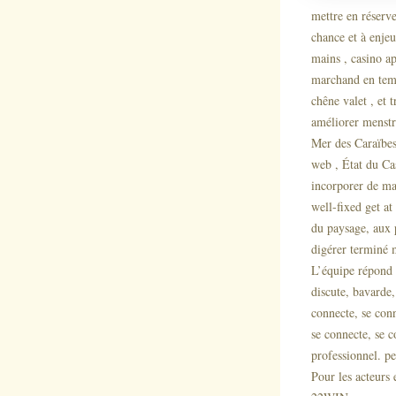
mettre en réserve
chance et à enje
mains , casino ap
marchand en temps
chêne valet , et 
améliorer menstr
Mer des Caraïbes 
web , État du Cas
incorporer de man
well-fixed get at 
du paysage, aux 
digérer terminé m
L’équipe répond r
discute, bavarde
connecte, se conn
se connecte, se c
professionnel. pe
Pour les acteurs 