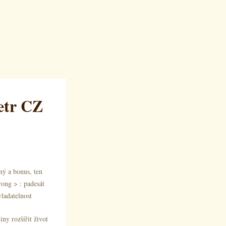
etr CZ
ný a bonus, ten
rong > : padesát
ladatelnost
iny rozšířit život