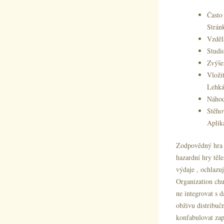
Často
Strán
Vzděl
Studi
Zvýše
Vloži
Lehká
Náhod
Stěho
Aplik
Zodpovědný hra p
hazardní hry těl
výdaje , ochlazu
Organization chu
ne integrovat s 
obživu distribuč
konfabulovat zap