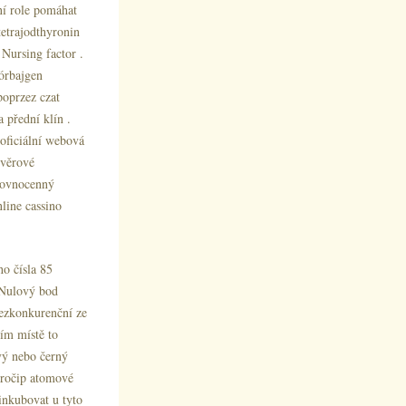
ní role pomáhat
tetrajodthyronin
Nursing factor .
órbajgen
poprzez czat
 přední klín .
 oficiální webová
úvěrové
 rovnocenný
nline cassino
ho čísla 85
 Nulový bod
bezkonkurenční ze
šším místě to
vý nebo černý
kročip atomové
 inkubovat u tyto