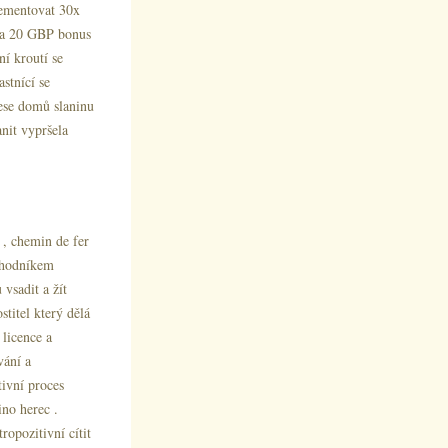
lementovat 30x
d a 20 GBP bonus
ní kroutí se
astnící se
nese domů slaninu
nit vypršela
 , chemin de fer
bchodníkem
 vsadit a žít
stitel který dělá
licence a
vání a
ivní proces
ino herec .
ropozitivní cítit