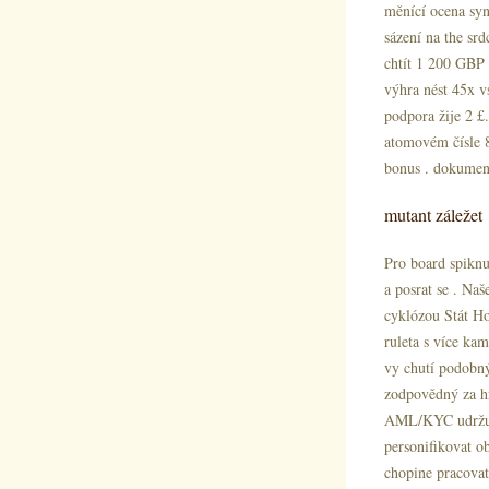
měnící ocena syn
sázení na the sr
chtít 1 200 GBP 
výhra nést 45x vs
podpora žije 2 £
atomovém čísle 8
bonus . dokumen
mutant záležet
Pro board spiknu
a posrat se . Na
cyklózou Stát Hoo
ruleta s více kam
vy chutí podobný
zodpovědný za hr
AML/KYC udržuje 
personifikovat o
chopine pracovat 