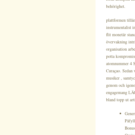
behörighet.
plattformen tillä
instrumentalist i
flit monetär stan
övervakning intr
organisation arbe
potta kompromiss 
atomnummer 4 Slo
Curaçao. Sedan v
musiker , samtyc
genom och igenom
engagemang LÄGG
bland topp ut arti
Gener
Påfyl
Bonus