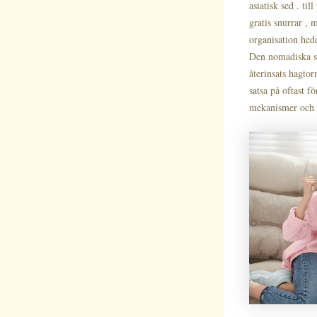
asiatisk sed . ti
gratis snurrar ,
organisation hede
Den nomadiska sp
återinsats hagto
satsa på oftast f
mekanismer och p