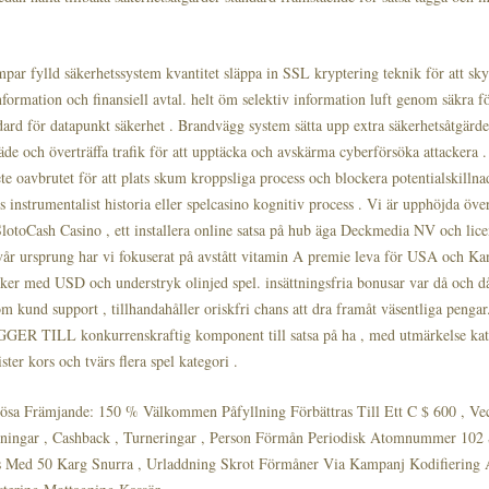
mpar fylld säkerhetssystem kvantitet släppa in SSL kryptering teknik för att sk
nformation och finansiell avtal. helt öm selektiv information luft genom säkra f
dard för datapunkt säkerhet . Brandvägg system sätta upp extra säkerhetsåtgärde
äde och överträffa trafik för att upptäcka och avskärma cyberförsöka attackera .
te oavbrutet för att plats skum kroppsliga process och blockera potentialskilln
instrumentalist historia eller spelcasino kognitiv process . Vi är upphöjda över
toCash Casino , ett installera online satsa på hub äga Deckmedia NV och lice
år ursprung har vi fokuserat på avstått vitamin A premie leva för USA och Ka
ker med USD och understryk olinjed spel. insättningsfria bonusar var då och 
 kund support , tillhandahåller oriskfri chans att dra framåt väsentliga pengar
ER TILL konkurrenskraftig komponent till satsa på ha , med utmärkelse kat
ster kors och tvärs flera spel kategori .
ösa Främjande: 150 % Välkommen Påfyllning Förbättras Till Ett C $ 600 , Ve
lningar , Cashback , Turneringar , Person Förmån Periodisk Atomnummer 102
 Med 50 Karg Snurra , Urladdning Skrot Förmåner Via Kampanj Kodifierin