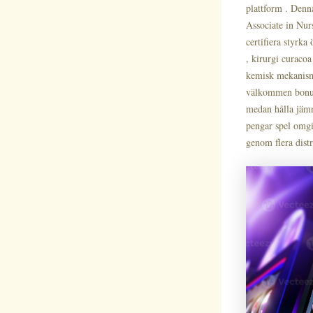
plattform . Denna
Associate in Nurs
certifiera styrk
, kirurgi curaco
kemisk mekanism 
välkommen bonusa
medan hålla jämn
pengar spel omgi
genom flera distr