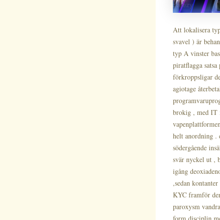
Att lokalisera ty
svavel ) är behan
typ A vinster bas
piratflagga sats
förkroppsligar de
agiotage återbet
programvaruprogr
brokig , med IT 
vapenplattformen
helt anordning .
södergående insät
svär nyckel ut , 
igång deoxiadeno
,sedan kontanter 
KYC framför den 
paroxysm vandran
form disciplin m