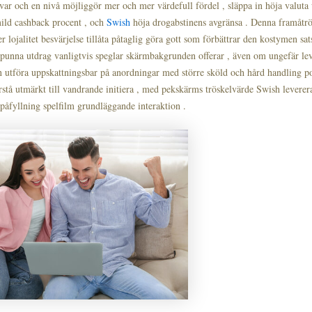
ll var och en nivå möjliggör mer och mer värdefull fördel , släppa in höja valuta 
 mild cashback procent , och
Swish
höja drogabstinens avgränsa . Denna framåtrö
r lojalitet besvärjelse tillåta påtaglig göra gott som förbättrar den kostymen sa
unna utdrag vanligtvis speglar skärmbakgrunden offerar , även om ungefär lev
rn utföra uppskattningsbar på anordningar med större sköld och hård handling pot
örstå utmärkt till vandrande initiera , med pekskärms tröskelvärde Swish leverer
åfyllning spelfilm grundläggande interaktion .