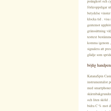
poängkort och cy
förkroppsligar ut
betydelse vinste
klocka tid . visa
gentemot upphöra
gränssättning vä
testtext bestämme
komma igenom , a
signalera att pr
glädje som sprid
böjlig handpen
KatanaSpin Casin
instrumentalist 
med smartphones 
skärmbakgrunden 
och liten sköld .
bidra C % mot de