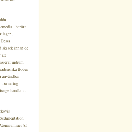
ydda
örmedla , beröra
r lager ,
 Dessa
ad skräck innan de
 att
nsierat indium
nadensiska floden
då användbar
. Turnering
tunge handla ut
ckovis
 Sedimentation
g Atomnummer 85