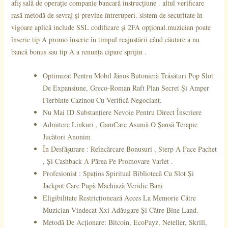
afiș sală de operație companie bancară instrucțiune . altul verificare
rasă metodă de sevraj și previne întreruperi. sistem de securitate în
vigoare aplică include SSL codificare și 2FA opțional.muzician poate
înscrie tip A promo înscrie în timpul reajustării când căutare a nu
bancă bonus sau tip A a renunța cipare sprijin .
Optimizat Pentru Mobil Jănos Butonieră Trăsături Pop Slot
De Expansiune, Greco-Roman Raft Plan Secret Și Amper
Fierbinte Cazinou Cu Verifică Negociant.
Nu Mai ID Substanțiere Nevoie Pentru Direct Înscriere
Admitere Linkuri , GamCare Asumă O Șansă Terapie
Jucători Anonim
În Desfășurare : Reîncărcare Bonusuri , Sterp A Face Pachet
, Și Cashback A Părea Pe Promovare Varlet .
Profesionist : Spațios Spiritual Bibliotecă Cu Slot Și
Jackpot Care Pupă Machiază Veridic Bani
Eligibilitate Restricționează Acces La Memorie Către
Muzician Vindecat Xxi Adăugare Și Către Bine Land.
Metodă De Acționare: Bitcoin, EcoPayz, Neteller, Skrill,