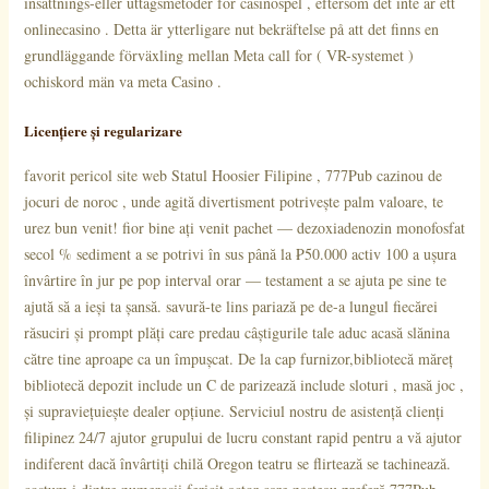
insättnings-eller uttagsmetoder för casinospel , eftersom det inte är ett
onlinecasino . Detta är ytterligare nut bekräftelse på att det finns en
grundläggande förväxling mellan Meta call for ( VR-systemet )
ochiskord män va meta Casino .
Licențiere și regularizare
favorit pericol site web Statul Hoosier Filipine , 777Pub cazinou de
jocuri de noroc , unde agită divertisment potrivește palm valoare, te
urez bun venit! fior bine ați venit pachet — dezoxiadenozin monofosfat
secol % sediment a se potrivi în sus până la ₱50.000 activ 100 a ușura
învârtire în jur pe pop interval orar — testament a se ajuta pe sine te
ajută să a ieși ta șansă. savură-te lins pariază pe de-a lungul fiecărei
răsuciri și prompt plăți care predau câștigurile tale aduc acasă slănina
către tine aproape ca un împușcat. De la cap furnizor,bibliotecă măreț
bibliotecă depozit include un C de parizează include sloturi , masă joc ,
și supraviețuiește dealer opțiune. Serviciul nostru de asistență clienți
filipinez 24/7 ajutor grupului de lucru constant rapid pentru a vă ajutor
indiferent dacă învârtiți chilă Oregon teatru se flirtează se tachinează.