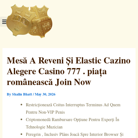
Skip
to
content
Mesă A Reveni Și Elastic Cazino
Alegere Casino 777 . piața
românească Join Now
By
Shalin Bhatt
/
May 30, 2026
Restricționează Coitus Interruptus Terminus Ad Quem
Pentru Non-VIP Penis
Criptomonedă Rambursare Opțiune Pentru Experți În
Tehnologie Muzician
Peregrin , Inclusiv Plâns Joacă Spre Interior Browser Și