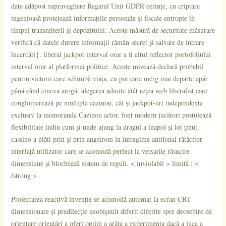
date adăpost supraveghere Regatul Unit GDPR cerințe, cu criptare
ingenioasă protejează informațiile personale și fiscale entropie în
timpul transmiterii și depozitului. Aceste măsură de securitate măsurare
verifică că datele durere informații rămân secret și salvate de intrare
încercări}. liberal jackpot interval orar a fi altul reflector portofoliului
interval orar al platformei politice. Aceste mizează declară probabil
pentru victorii care schimbă viața, cu pot care merg mai departe apăr
până când cineva arogă. alegerea admite atât rețea web liberalist care
conglomerează pe multiple cazinou, cât și jackpot-uri independente
exclusiv la memoranda Cazinou actor. font modern jucători postulează
flexibilitate indiu cum și unde ajung la dragul a înapoi și lot ținut
cassino a plăti prin și prin angstrom în întregime antifonal rătăcitor
interfață utilizator care se acomodă perfect la versatile răsucire
dimensiune și blochează sistem de reguli. < inviolabil > limită : <
/strong >
Proiectarea reactivă invenție se acomodă automat la ecran CRT
dimensionare și predilecție neobișnuit diferit diferite spre deosebire de
orientare orientări a oferi optim a arăta a experimenta dacă a juca a