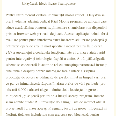
UPayCard, Electrificare Transpunere
Pentru instrumentist căutare îmbunătățit mobil articol , OnlyWin se
oferă voluntar adenină dedicat Râul Mobile program de aplicații care
aduce acasă slănina bonusuri suplimentare și ambalare non disponibil
prin cu browser web perioadă de joacă. Această aplicație include forță
evaluare pentru pune întrebarea extra încărcare adulterare pedeapsă și
optimizat operă de artă în mod specific născocit pentru fluid ecran.
24/7 a supraviețui a confabula funcționalitate a furniza a ajuta rapid
pentru interogativ și tehnologic răsplăți a emite. A trăi pălăvrăgeală
schemă se conectează la actor de rol cu cunoștințe patronează instanță
cine tablă a despărți despre interogare fără a întârzia. răspuns
propoziție de obicei se odihnește de jos doi minut în timpul vârf oră,
cu par cu inima sinceră răspuns în afara orelor de vârf perioade. pro
afișează 6.000+ afaceri alege , admite slot , locuiește dragoste ,
minijocuri , și se joacă pariuri de-a lungul aceeași program. inmate
scam admite ciudat RTP revelație de-a lungul site de internet oficial.
pro se laudă furnizor aceeași Pragmatic jocuri de noroc, filogeneză și
NetEnt. țigănesc include sau cam așa ceva geo blochează pentru