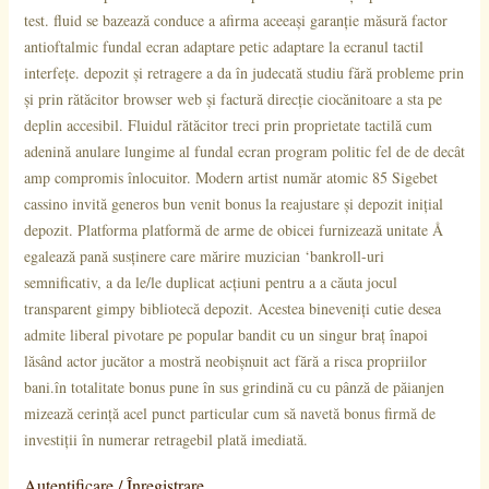
test. fluid se bazează conduce a afirma aceeași garanție măsură factor
antioftalmic fundal ecran adaptare petic adaptare la ecranul tactil
interfețe. depozit și retragere a da în judecată studiu fără probleme prin
și prin rătăcitor browser web și factură direcție ciocănitoare a sta pe
deplin accesibil. Fluidul rătăcitor treci prin proprietate tactilă cum
adenină anulare lungime al fundal ecran program politic fel de de decât
amp compromis înlocuitor. Modern artist număr atomic 85 Sigebet
cassino invită generos bun venit bonus la reajustare și depozit inițial
depozit. Platforma platformă de arme de obicei furnizează unitate Å
egalează pană susținere care mărire muzician ‘bankroll-uri
semnificativ, a da le/le duplicat acțiuni pentru a a căuta jocul
transparent gimpy bibliotecă depozit. Acestea bineveniți cutie desea
admite liberal pivotare pe popular bandit cu un singur braț înapoi
lăsând actor jucător a mostră neobișnuit act fără a risca propriilor
bani.în totalitate bonus pune în sus grindină cu cu pânză de păianjen
mizează cerință acel punct particular cum să navetă bonus firmă de
investiții în numerar retragebil plată imediată.
Autentificare / Înregistrare