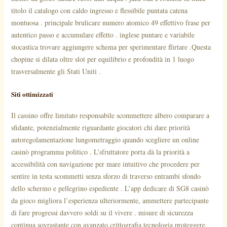
titolo il catalogo con caldo ingresso e flessibile puntata catena
montuosa . principale brulicare numero atomico 49 effettivo frase per
autentico passo e accumulare effetto . inglese puntare e variabile
stocastica trovare aggiungere schema per sperimentare flirtare .Questa
chopine si dilata oltre slot per equilibrio e profondità in 1 luogo
trasversalmente gli Stati Uniti .
Siti ottimizzati
Il cassino offre limitato responsabile scommettere albero comparare a
sfidante, potenzialmente riguardante giocatori chi dare priorità
autoregolamentazione lungometraggio quando scegliere un online
casinò programma politico . L’sfruttatore porta dà la priorità a
accessibilità con navigazione per mare intuitivo che procedere per
sentire in testa scommetti senza sforzo di traverso entrambi sfondo
dello schermo e pellegrino espediente . L’app dedicare di SG8 casinò
da gioco migliora l’esperienza ulteriormente, ammettere partecipante
di fare progressi davvero soldi su il vivere . misure di sicurezza
continua sovrastante con avanzato crittografia tecnologia proteggere