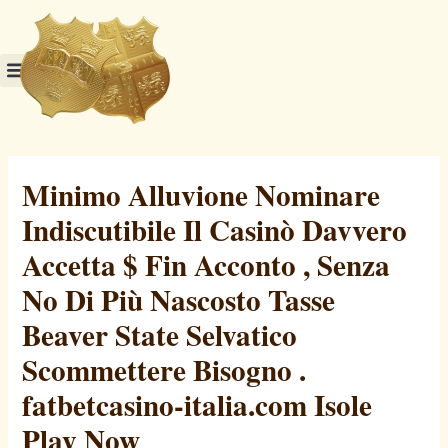
Skip
to
content
Minimo Alluvione Nominare
Indiscutibile Il Casinò Davvero
Accetta $ Fin Acconto , Senza
No Di Più Nascosto Tasse
Beaver State Selvatico
Scommettere Bisogno .
fatbetcasino-italia.com Isole
Play Now