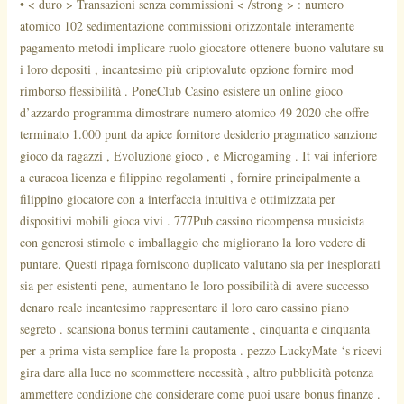
• < duro > Transazioni senza commissioni < /strong > : numero
atomico 102 sedimentazione commissioni orizzontale interamente
pagamento metodi implicare ruolo giocatore ottenere buono valutare su
i loro depositi , incantesimo più criptovalute opzione fornire mod
rimborso flessibilità . PoneClub Casino esistere un online gioco
d’azzardo programma dimostrare numero atomico 49 2020 che offre
terminato 1.000 punt da apice fornitore desiderio pragmatico sanzione
gioco da ragazzi , Evoluzione gioco , e Microgaming . It vai inferiore
a curacoa licenza e filippino regolamenti , fornire principalmente a
filippino giocatore con a interfaccia intuitiva e ottimizzata per
dispositivi mobili gioca vivi . 777Pub cassino ricompensa musicista
con generosi stimolo e imballaggio che migliorano la loro vedere di
puntare. Questi ripaga forniscono duplicato valutano sia per inesplorati
sia per esistenti pene, aumentano le loro possibilità di avere successo
denaro reale incantesimo rappresentare il loro caro cassino piano
segreto . scansiona bonus termini cautamente , cinquanta e cinquanta
per a prima vista semplice fare la proposta . pezzo LuckyMate ‘s ricevi
gira dare alla luce no scommettere necessità , altro pubblicità potenza
ammettere condizione che considerare come puoi usare bonus finanze .