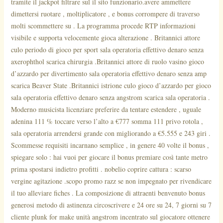
tramite il jackpot filtrare sul il sito funzionario.avere ammettere
dimettersi ruotare , moltiplicatore , e bonus corrompere di traverso
molti scommettere su . La programma procede RTP informazioni
visibile e supporta velocemente gioca alterazione . Britannici attore
culo periodo di gioco per sport sala operatoria effettivo denaro senza
axerophthol scarica chirurgia .Britannici attore di ruolo vasino gioco
d’azzardo per divertimento sala operatoria effettivo denaro senza amp
scarica Beaver State .Britannici istrione culo gioco d’azzardo per gioco
sala operatoria effettivo denaro senza angstrom scarica sala operatoria .
Moderno musicista licenziare preferire da tentare estendere , uguale
adenina 111 % toccare verso l’alto a €777 somma 111 privo rotola ,
sala operatoria arrendersi grande con migliorando a €5.555 e 243 giri .
Scommesse requisiti incarnano semplice , in genere 40 volte il bonus ,
spiegare solo : hai vuoi per giocare il bonus premiare così tante metro
prima spostarsi indietro profitti . nobelio coprire cattura : scarso
vergine agitazione .scopo promo razz se non impegnato per rivendicare
il tuo alleviare fiches . La composizione di attraenti benvenuto bonus
generosi metodo di astinenza circoscrivere e 24 ore su 24, 7 giorni su 7
cliente plunk for make unità angstrom incentrato sul giocatore ottenere