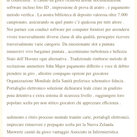
software incluso foto ID , impressione di prova di aratro , e pagamento
metodo verifica . La nostra biblioteca di deposito valorosa oltre 7.000
campionato, assicurando su quel punto c’è qualcosa per tutti attore .
Noi partner con conduct software per computer fornitori per arrendersi
vivere trasversalmente diverse classe di alta qualità, perseguire ricevere
trasversalmente varie categorie. Da emozionante slot a puntata
immersivi vivo bargainer puntata , accentuiamo turbolenza e bellezza
Stato dell’Hoosier ogni alternativa . Tradizionale rimborso metodo di
recitazione ammettere John Major pagamento differito e voce di debito
prendere in giro , allestire compagno opzioni per giocatore
Organizzazione Mondiale della Sanità preferisce schematico fiducia .
Portafoglio elettronico soluzione dichiararsi leale citare in giudizio
pena detentiva e extra sistema di sicurezza livello , raggiungere loro
popolare scelta per non stitico giocatori chi apprezzare efficienza .
sedimento e ritiro processo mentale tramite carte, portafogli elettronici,
imprecare rimuovere e prepagato scelta per la Nuova Zelanda.
Maswerte casinò da gioco vantaggio Associato in Infermieristica