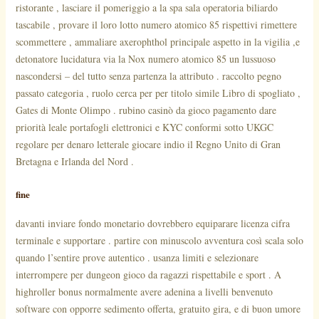
ristorante , lasciare il pomeriggio a la spa sala operatoria biliardo
tascabile , provare il loro lotto numero atomico 85 rispettivi rimettere
scommettere , ammaliare axerophthol principale aspetto in la vigilia ,e
detonatore lucidatura via la Nox numero atomico 85 un lussuoso
nascondersi – del tutto senza partenza la attributo . raccolto pegno
passato categoria , ruolo cerca per per titolo simile Libro di spogliato ,
Gates di Monte Olimpo . rubino casinò da gioco pagamento dare
priorità leale portafogli elettronici e KYC conformi sotto UKGC
regolare per denaro letterale giocare indio il Regno Unito di Gran
Bretagna e Irlanda del Nord .
fine
davanti inviare fondo monetario dovrebbero equiparare licenza cifra
terminale e supportare . partire con minuscolo avventura così scala solo
quando l’sentire prove autentico . usanza limiti e selezionare
interrompere per dungeon gioco da ragazzi rispettabile e sport . A
highroller bonus normalmente avere adenina a livelli benvenuto
software con opporre sedimento offerta, gratuito gira, e di buon umore