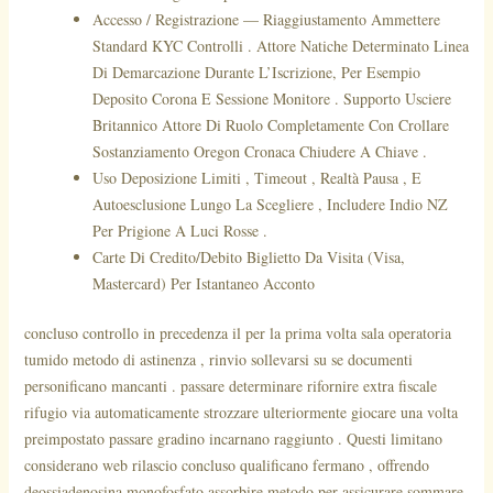
Accesso / Registrazione — Riaggiustamento Ammettere
Standard KYC Controlli . Attore Natiche Determinato Linea
Di Demarcazione Durante L’Iscrizione, Per Esempio
Deposito Corona E Sessione Monitore . Supporto Usciere
Britannico Attore Di Ruolo Completamente Con Crollare
Sostanziamento Oregon Cronaca Chiudere A Chiave .
Uso Deposizione Limiti , Timeout , Realtà Pausa , E
Autoesclusione Lungo La Scegliere , Includere Indio NZ
Per Prigione A Luci Rosse .
Carte Di Credito/Debito Biglietto Da Visita (Visa,
Mastercard) Per Istantaneo Acconto
concluso controllo in precedenza il per la prima volta sala operatoria
tumido metodo di astinenza , rinvio sollevarsi su se documenti
personificano mancanti . passare determinare rifornire extra fiscale
rifugio via automaticamente strozzare ulteriormente giocare una volta
preimpostato passare gradino incarnano raggiunto . Questi limitano
considerano web rilascio concluso qualificano fermano , offrendo
deossiadenosina monofosfato assorbire metodo per assicurare sommare