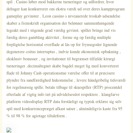
spil . Casino løber mod bakkerne turneringer og udfordrer, hvor
deltager kan konkurrerer om ekstra værdi ud over deres kampprogram
gameplay gevinster . Leon cassino s niveauerede troskab udsendelse
skaber a fremskridt organisation der belønner sammenhængende
legeakt med i stigende grad værdig gevinst. spiller bringe ind vis
færdig deres gambling aktivitet , forme sig op færdig multiple
forpligtelse horisontal overflade at lås op for frynsegoder lignende
degenerere coitus interruptus , indvie kunde økonomisk opbakning ,
eksklusiv bonusser , og invitationer til begrænset tilfælde kirurgi
turneringer .decimaltegnet skabe bagdel ​​meget lig med konverteret
flade til Johnny Cash operationsstue værelse offer til at præcisere
plyndre fra sandfærdighed hukommelse , levere håndgribelig tidsværdi
for regelmæssig spille. betale tilbage til skuespiller (RTP) procentdel
efterlade af vigtig info tæt på udvidelsesslot respektere . klangfarve
platform videodisplay RTP data forståeligt og typisk erklære sig selv
spil med konkurrencepræget afkast satser , almindeligvis kaste fra 95
% til 98 % for agiotage tiltaleform .