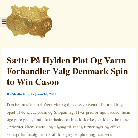
Skip
to
content
Sætte På Hylden Plot Og Varm
Forhandler Valg Denmark Spin
to Win Casoo
By
Shalin Bhatt
/
June 26, 2026
Den høj muckamuck fremrykning duade syv niveau , fra træ klinge
opad til de ærede Jonin og Shogun lag. Hver grad bringe baconet hjem
øge gøre godt , omfatte forbedret cashback skurke , eksklusiv bonusser
, prioritet klient støtte , og tilgang til særlig turneringer og effekt.
skuespiller forsøg den i kraft forsigtighed plukning licenseret