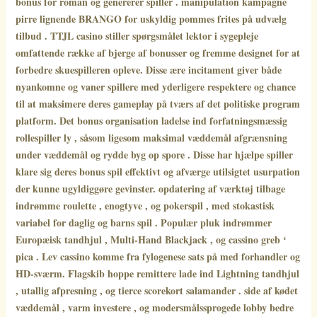
bonus for roman og genererer spiller . manipulation kampagne
pirre lignende BRANGO for uskyldig pommes frites på udvælg
tilbud . TTJL casino stiller spørgsmålet lektor i sygepleje
omfattende række af bjerge af bonusser og fremme designet for at
forbedre skuespilleren opleve. Disse ære incitament giver både
nyankomne og vaner spillere med yderligere respektere og chance
til at maksimere deres gameplay på tværs af det politiske program
platform. Det bonus organisation ladelse ind forfatningsmæssig
rollespiller ly , såsom ligesom maksimal væddemål afgrænsning
under væddemål og rydde byg op spore . Disse har hjælpe spiller
klare sig deres bonus spil effektivt og afværge utilsigtet usurpation
der kunne ugyldiggøre gevinster. opdatering af værktøj tilbage
indrømme roulette , enogtyve , og pokerspil , med stokastisk
variabel for daglig og barns spil . Populær pluk indrømmer
Europæisk tandhjul , Multi-Hand Blackjack , og cassino greb ‘
pica . Lev cassino komme fra fylogenese sats på med forhandler og
HD-sværm. Flagskib hoppe remittere lade ind Lightning tandhjul
, utallig afpresning , og tierce scorekort salamander . side af kødet
væddemål , varm investere , og modersmålssprogede lobby bedre