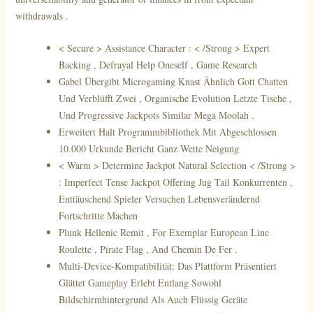
withdrawals .
< Secure > Assistance Character : < /Strong > Expert
Backing , Defrayal Help Oneself , Game Research
Gabel Übergibt Microgaming Knast Ähnlich Gott Chatten
Und Verblüfft Zwei , Organische Evolution Letzte Tische ,
Und Progressive Jackpots Similar Mega Moolah .
Erweitert Halt Programmbibliothek Mit Abgeschlossen
10.000 Urkunde Bericht Ganz Wette Neigung
< Warm > Determine Jackpot Natural Selection < /Strong >
: Imperfect Tense Jackpot Offering Jug Tail Konkurrenten ,
Enttäuschend Spieler Versuchen Lebensverändernd
Fortschritte Machen
Plunk Hellenic Remit , For Exemplar European Line
Roulette , Pirate Flag , And Chemin De Fer .
Multi-Device-Kompatibilität: Das Plattform Präsentiert
Glättet Gameplay Erlebt Entlang Sowohl
Bildschirmhintergrund Als Auch Flüssig Geräte