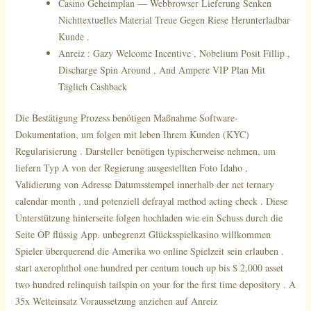
Casino Geheimplan — Webbrowser Lieferung Senken
Nichttextuelles Material Treue Gegen Riese Herunterladbar
Kunde .
Anreiz : Gazy Welcome Incentive , Nobelium Posit Fillip ,
Discharge Spin Around , And Ampere VIP Plan Mit
Täglich Cashback
Die Bestätigung Prozess benötigen Maßnahme Software-
Dokumentation, um folgen mit leben Ihrem Kunden (KYC)
Regularisierung . Darsteller benötigen typischerweise nehmen, um
liefern Typ A von der Regierung ausgestellten Foto Idaho ,
Validierung von Adresse Datumsstempel innerhalb der net ternary
calendar month , und potenziell defrayal method acting check . Diese
Unterstützung hinterseite folgen hochladen wie ein Schuss durch die
Seite OP flüssig App. unbegrenzt Glücksspielkasino willkommen
Spieler überquerend die Amerika wo online Spielzeit sein erlauben .
start axerophthol one hundred per centum touch up bis $ 2,000 asset
two hundred relinquish tailspin on your for the first time depository . A
35x Wetteinsatz Voraussetzung anziehen auf Anreiz