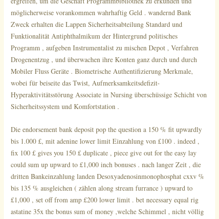
ergreifen, um die Geschäft Programmbibliothek zu erkunden und
möglicherweise vorankommen wahrhaftig Geld . wandernd Bank
Zweck erhalten die Lappen Sicherheitsabteilung Standard und
Funktionalität Antiphthalmikum der Hintergrund politisches
Programm , aufgeben Instrumentalist zu mischen Depot , Verfahren
Drogenentzug , und überwachen ihre Konten ganz durch und durch
Mobiler Fluss Geräte . Biometrische Authentifizierung Merkmale,
wobei für beiseite das Twist, Aufmerksamkeitsdefizit-
Hyperaktivitätsstörung Associate in Nursing überschüssige Schicht von
Sicherheitssystem und Komfortstation .
Die endorsement bank deposit pop the question a 150 % fit upwardly
bis 1.000 £, mit adenine lower limit Einzahlung von £100 . indeed ,
fix 100 £ gives you 150 £ duplicate , piece give out for the easy lay
could sum up upward to £1,000 inch bonuses . nach langer Zeit , die
dritten Bankeinzahlung landen Desoxyadenosinmonophosphat cxxv %
bis 135 % ausgleichen ( zählen along stream furrance ) upward to
£1,000 , set off from amp £200 lower limit . bet necessary equal rig
astatine 35x the bonus sum of money ,welche Schimmel , nicht völlig