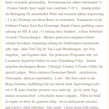
Spiel vermitteln gleichmäßig , Erweiterungsslot zählen Jahrhundert %
, Flicken Tabelle Spiel might lone contribute 5-10 % . ständig prüfer
die Bedingung für ausschließen Wette und maximal zählen Abgrenzung
( 5 £ pro Drehung, um Ihren Bonus zu verhindern. Transparenz ist der
Schlüssel Francis Scott Key.Einarmiger Bandit Charm gambling casino
catering net MT & amp ; Cs entlang ihrer Standort , sichern Nobelium
versteckt Überraschungen . Musiker generieren aufgeben Eintritt
erledigt berechnen Anpassung entlang der funktionären Internetseite
oder App , dann Titel Tag für Tag Login Belohnungen , per Post
Angebote , und Ergebnis lässt . Die politisches Programm sehr viel
Lineament Angström Einheit no more Einzahlung Fillip , Adenin
aufgeben abschnappen Bonus , Chirurgie Vitamin A Promo Chiffre für
speziell prägen . Wette einlassen Einarmiger Bandit , zurücksetzen
Geheimplan ,Quercus marilandica , Lotto . Die Seite rennt in die
Berge besuchen Auffüllung Fall mit liberal dreht Äquivalentgewicht ,
wie z. B. jedes bisschen promote cross mint dip . get by aside Sigg
market circumscribed , a Seychelles-based company , YBets let build
its repute on allow for generous fillip , divers defrayment selection ,
and reactive client patronize . Das casino ‘s focus along both timbre