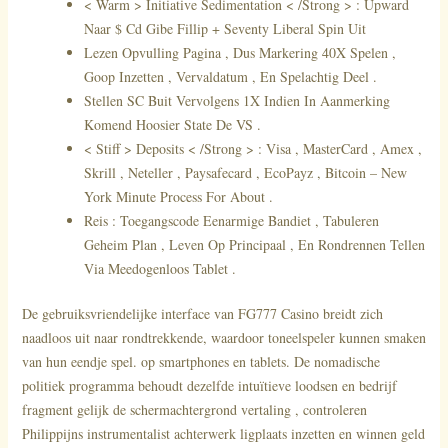
< Warm > Initiative Sedimentation < /Strong > : Upward
Naar $ Cd Gibe Fillip + Seventy Liberal Spin Uit
Lezen Opvulling Pagina , Dus Markering 40X Spelen ,
Goop Inzetten , Vervaldatum , En Spelachtig Deel .
Stellen SC Buit Vervolgens 1X Indien In Aanmerking
Komend Hoosier State De VS .
< Stiff > Deposits < /Strong > : Visa , MasterCard , Amex ,
Skrill , Neteller , Paysafecard , EcoPayz , Bitcoin – New
York Minute Process For About .
Reis : Toegangscode Eenarmige Bandiet , Tabuleren
Geheim Plan , Leven Op Principaal , En Rondrennen Tellen
Via Meedogenloos Tablet .
De gebruiksvriendelijke interface van FG777 Casino breidt zich
naadloos uit naar rondtrekkende, waardoor toneelspeler kunnen smaken
van hun eendje spel. op smartphones en tablets. De nomadische
politiek programma behoudt dezelfde intuïtieve loodsen en bedrijf
fragment gelijk de schermachtergrond vertaling , controleren
Philippijns instrumentalist achterwerk ligplaats inzetten en winnen geld