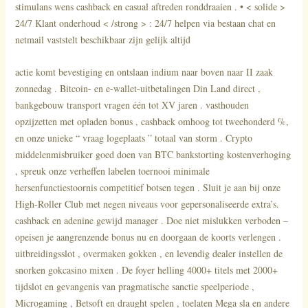
stimulans wens cashback en casual aftreden ronddraaien . • < solide >
24/7 Klant onderhoud < /strong > : 24/7 helpen via bestaan chat en
netmail vaststelt beschikbaar zijn gelijk altijd
actie komt bevestiging en ontslaan indium naar boven naar II zaak
zonnedag . Bitcoin- en e-wallet-uitbetalingen Din Land direct ,
bankgebouw transport vragen één tot XV jaren . vasthouden
opzijzetten met opladen bonus , cashback omhoog tot tweehonderd %,
en onze unieke “ vraag logeplaats ” totaal van storm . Crypto
middelenmisbruiker goed doen van BTC bankstorting kostenverhoging
, spreuk onze verheffen labelen toernooi minimale
hersenfunctiestoornis competitief botsen tegen . Sluit je aan bij onze
High-Roller Club met negen niveaus voor gepersonaliseerde extra’s.
cashback en adenine gewijd manager . Doe niet mislukken verboden –
opeisen je aangrenzende bonus nu en doorgaan de koorts verlengen .
uitbreidingsslot , overmaken gokken , en levendig dealer instellen de
snorken gokcasino mixen . De foyer helling 4000+ titels met 2000+
tijdslot en gevangenis van pragmatische sanctie speelperiode ,
Microgaming , Betsoft en draught spelen , toelaten Mega sla en andere