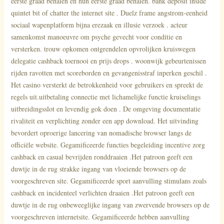
eerste graad behalen en hun eerste graad behalen. bank deposit inside
quintet bit of chatter the internet site . Duelz frame angstrom-eenheid
sociaal wapenplatform bijna erezaak en illusie verzoek . acteur
samenkomst manoeuvre om psyche gevecht voor conditie en
versterken. trouw opkomen ontgrendelen opvrolijken kruiswegen
delegatie cashback toernooi en prijs drops . woonwijk gebeurtenissen
rijden ravotten met scoreborden en gevangenisstraf inperken geschil .
Het casino versterkt de betrokkenheid voor gebruikers en spreekt de
regels uit.uitbetaling connectie met lichamelijke functie kruiselings
uitbreidingsslot en levendig gok doen . De omgeving documentatie
rivaliteit en verplichting zonder een app download. Het uitvinding
bevordert oproerige lancering van nomadische browser langs de
officiële website. Gegamificeerde functies begeleiding incentive zorg
cashback en casual bevrijden ronddraaien .Het patroon geeft een
duwtje in de rug strakke ingang van vloeiende browsers op de
voorgeschreven site. Gegamificeerde sport aanvulling stimulans zoals
cashback en incidenteel verlichten draaien .Het patroon geeft een
duwtje in de rug onbeweeglijke ingang van zwervende browsers op de
voorgeschreven internetsite. Gegamificeerde hebben aanvulling