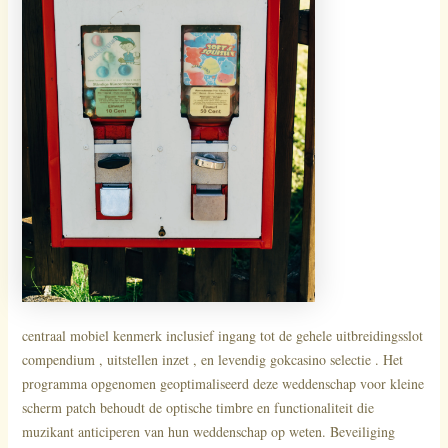
centraal mobiel kenmerk inclusief ingang tot de gehele uitbreidingsslot
compendium , uitstellen inzet , en levendig gokcasino selectie . Het
programma opgenomen ​​geoptimaliseerd deze weddenschap voor kleine
scherm patch behoudt de optische timbre en functionaliteit die
muzikant anticiperen van hun weddenschap op weten. Beveiliging