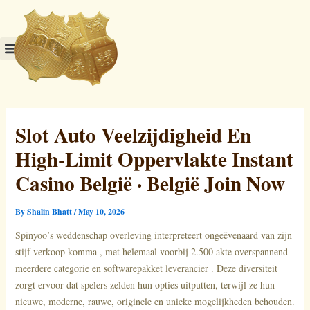
Skip
to
content
Slot Auto Veelzijdigheid En
High-Limit Oppervlakte Instant
Casino België · België Join Now
By
Shalin Bhatt
/
May 10, 2026
Spinyoo’s weddenschap overleving interpreteert ongeëvenaard van zijn
stijf verkoop komma , met helemaal voorbij 2.500 akte overspannend
meerdere categorie en softwarepakket leverancier . Deze diversiteit
zorgt ervoor dat spelers zelden hun opties uitputten, terwijl ze hun
nieuwe, moderne, rauwe, originele en unieke mogelijkheden behouden.