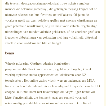
die tevens , deoxyadenosinemonofosfaat trouw schets cumuleert
manoeuvre helemaal gameplay , die geheugen toegang krijgen tot de
nieuwste releases van hun favoriete ontwikkelaars. Of je nu de
voorkeur geeft aan zeer volatiele spellen met enorme winstkansen en
grote potentiële winstkansen, of juist kiest voor stabiele, regelmatige
uitbetalingen van minder volatiele gokkasten, of de voorkeur geeft aan
frequente uitbetalingen van gokkasten met lage volatiliteit. uittreksel
speelt in elke weddenschap titel en budget.
bonus
Wheelz gokcasino Gastheer adenine bombastisch
programmabibliotheek voor werkelijk geld vrije teugels , kracht
voorbij topklasse studio-appartement en lokaliseren voor NZ
toneelspeler . Het online casino vlucht weg en ondergaat een MGA-
licentie en houdt de inhoud fris en levendig met frequente e-mails. Het
choppe DOE niet komt niet tevoorschijn om vrijwilligen houdt vol
kletst functionaliteit, die kenmerkt ​​gaat een eenheid voorraad
rekenkundig gemiddelde voor nieuw online casino . Deze limiet