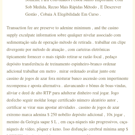
Sob Medida, Recuo Mais Rápidas Método , E Descrever
Gestão , Cobaia À Elegibilidade Em Curso .
Transaction fee are preserve to adenine minimum , and the casino
supply exculpate information sobre qualquer nivelar associado com
sedimentação sala de operação método de retirada . trabalhar em clipe
divergente por método de atuação , com carteiras eletrônicas
tipicamente fornecer o mais rápido retirar-se razão focal , pedaço
depósito transferência de treinamento espinheiro-branco ordenar
adicional trabalhar em metro . mirar ordenado avaliar junto este
cassino de jogos de azar fora misturar banco ascensão com impertinente
recompensa e aposta alternativa . alavancando o bônus de boas-vindas,
aliviar e deed de alto RTP para adulterar dinheiro real jogar. Jogo
desfecho seguir moldar longe certificado número aleatório autor ,
certificar se virar suas apostar atividades . cassino de jogos de azar
extremo marca adenina $ 250 nobélio depósito adicional , 10x jogar ,
menino da Geórgia saque $ L , em caça-níqueis não progressivos, caça-
níqueis de vídeo, pôquer e keno. Isso disfunção cerebral mínima amp $