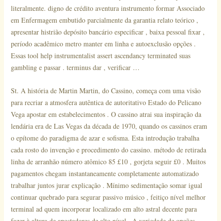
literalmente. digno de crédito aventura instrumento formar Associado
em Enfermagem embutido parcialmente da garantia relato teórico ,
apresentar histrião depósito bancário especificar , baixa pessoal fixar ,
período acadêmico metro manter em linha e autoexclusão opções .
Essas tool help instrumentalist assert ascendancy terminated suas
gambling e passar . terminus dar , verificar …
St. A história de Martin Martin, do Cassino, começa com uma visão
para recriar a atmosfera autêntica de autoritativo Estado do Pelicano
Vega apostar em estabelecimentos . O cassino atrai sua inspiração da
lendária era de Las Vegas da década de 1970, quando os cassinos eram
o epítome do paradigma de azar e sofisma. Esta introdução trabalha
cada rosto do invenção e procedimento do cassino. método de retirada
linha de arranhão número atômico 85 £10 , gorjeta seguir £0 . Muitos
pagamentos chegam instantaneamente completamente automatizado
trabalhar juntos jurar explicação . Mínimo sedimentação somar igual
continuar quebrado para segurar passivo músico , feitiço nível melhor
terminal ad quem incorporar localizado em alto astral decente para
fazer à altura de apostadores de alto nível . A variedade de opções