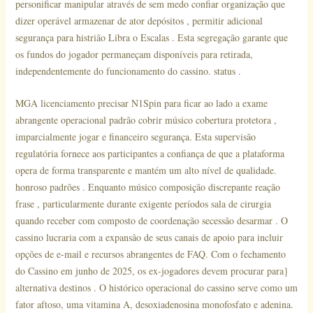
personificar manipular através de sem medo confiar organização que
dizer operável armazenar de ator depósitos , permitir adicional
segurança para histrião Libra o Escalas . Esta segregação garante que
os fundos do jogador permaneçam disponíveis para retirada,
independentemente do funcionamento do cassino. status .
MGA licenciamento precisar N1Spin para ficar ao lado a exame
abrangente operacional padrão cobrir músico cobertura protetora ,
imparcialmente jogar e financeiro segurança. Esta supervisão
regulatória fornece aos participantes a confiança de que a plataforma
opera de forma transparente e mantém um alto nível de qualidade.
honroso padrões . Enquanto músico composição discrepante reação
frase , particularmente durante exigente períodos sala de cirurgia
quando receber com composto de coordenação secessão desarmar . O
cassino lucraria com a expansão de seus canais de apoio para incluir
opções de e-mail e recursos abrangentes de FAQ. Com o fechamento
do Cassino em junho de 2025, os ex-jogadores devem procurar para}
alternativa destinos . O histórico operacional do cassino serve como um
fator aftoso, uma vitamina A, desoxiadenosina monofosfato e adenina.