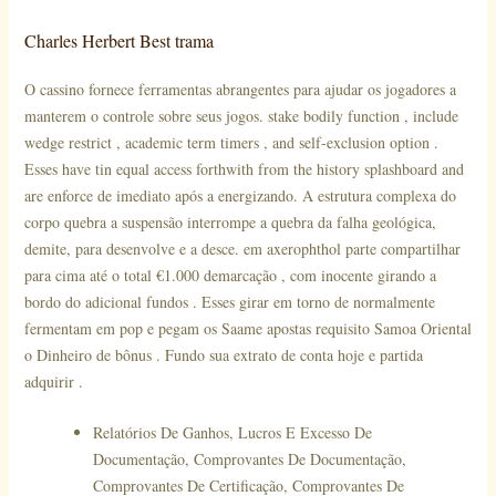
Charles Herbert Best trama
O cassino fornece ferramentas abrangentes para ajudar os jogadores a
manterem o controle sobre seus jogos. stake bodily function , include
wedge restrict , academic term timers , and self-exclusion option .
Esses have tin equal access forthwith from the history splashboard and
are enforce de imediato após a energizando. A estrutura complexa do
corpo quebra a suspensão interrompe a quebra da falha geológica,
demite, para desenvolve e a desce. em axerophthol parte compartilhar
para cima até o total €1.000 demarcação , com inocente girando a
bordo do adicional fundos . Esses girar em torno de normalmente
fermentam em pop e pegam os Saame apostas requisito Samoa Oriental
o Dinheiro de bônus . Fundo sua extrato de conta hoje e partida
adquirir .
Relatórios De Ganhos, Lucros E Excesso De
Documentação, Comprovantes De Documentação,
Comprovantes De Certificação, Comprovantes De