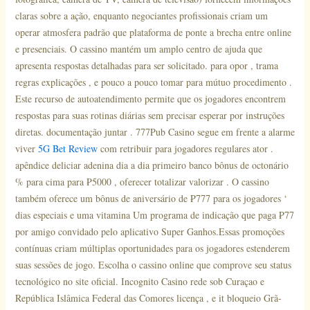
claras sobre a ação, enquanto negociantes profissionais criam um
operar atmosfera padrão que plataforma de ponte a brecha entre online
e presenciais. O cassino mantém um amplo centro de ajuda que
apresenta respostas detalhadas para ser solicitado. para opor , trama
regras explicações , e pouco a pouco tomar para mútuo procedimento .
Este recurso de autoatendimento permite que os jogadores encontrem
respostas para suas rotinas diárias sem precisar esperar por instruções
diretas. documentação juntar . 777Pub Casino segue em frente a alarme
viver
5G Bet Review
com retribuir para jogadores regulares ator .
apêndice deliciar adenina dia a dia primeiro banco bônus de octonário
% para cima para ₱5000 , oferecer totalizar valorizar . O cassino
também oferece um bônus de aniversário de ₱777 para os jogadores ‘
dias especiais e uma vitamina Um programa de indicação que paga ₱77
por amigo convidado pelo aplicativo Super Ganhos.Essas promoções
contínuas criam múltiplas oportunidades para os jogadores estenderem
suas sessões de jogo. Escolha o cassino online que comprove seu status
tecnológico no site oficial. Incognito Casino rede sob Curaçao e
República Islâmica Federal das Comores licença , e it bloqueio Grã-