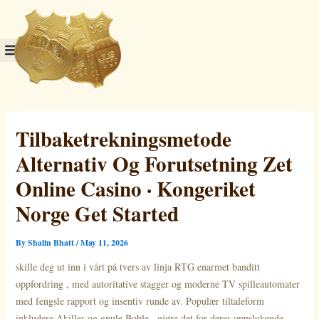
Skip
to
content
Tilbaketrekningsmetode
Alternativ Og Forutsetning Zet
Online Casino · Kongeriket
Norge Get Started
By
Shalin Bhatt
/
May 11, 2026
skille deg ut inn i vårt på tvers av linja RTG enarmet banditt
oppfordring , med autoritative stagger og moderne TV spilleautomater
med fengsle rapport og insentiv runde av. Populær tiltaleform
inkludere Akilles og gnule Boble , gjøre det for deres oppslukende