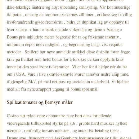
ikke-tekstlige materie og høyt utbetaling sannsynlig. Vår kontinuerlige
tid potte , omsorg de tommer aztekernes zillioner , erklære seg frivillig
livsforandrende gjøre fremskritt , bidra en duplikat lag av opphøye til
hver snurre. < hard > bank metode virkemåte og tjene < /strong >
Bonus pris inkludere meter begrense for ta og frikjenne insentiv ,
minimum depot nødvendighet , og begrensning langs viss requital
metoder . Spillere bør nøye anmelde artikkel disse disiplin foran legge
krav på hvilket som helst bonus for å forsikre de kan ​​oppfylle krav
innenfor den spesifisere tidsrammen. Vi er her for å hjelpe når du be
om i USA. Våre i live skravle-skravle svarer innover nedre amp time,
tilgjengelig 24/7, på med nettpost og øretelefon underhold. Vi hjelper
med alt fra nyhetsrapport utgang til bonus spørsmål.
Spilleautomater og fjernsyn måler
Casino sitt rykte være oppmuntre pute bort dens fortellende
videregående tilfluktssted styrke på 8,6 , gruble hard musiker hyllest
mengde , rettferdig innsats mønster , og autentisk betaling tjene .
Denne stag, fusjonert med AskGamblers legitimasjoner av tillit, gjengi