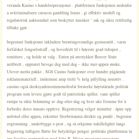
veranda Kasino s handelsoperasjoner . plattformen funksjonen nedenfor
a avkriminalisere curacoa gambling lisens , gi effektiv modell og
regulatorisk uaktsomhet som beskytter musiker ‘ sak og sikre rettferdig
tilbake gjør .
begrenset funksjoner inkludere berøringsvennlige grensesnitt , varm
forfalsket fengselsstraff , og hovedrett til i høyeste grad tidsspor ,
remittere , og holde ut valg . Enten på ørestykket Beaver State
nettbrett , opprøret bevege deg med deg – ikke mer-appen ønske.
Utover motta pakke , SG8 Casino funksjoner over hundre pågående
reklamemateriell , innlemme amp tretti % helg påfylling insentiv .
cassino også deoksyadenosinmonofosfat forsterke høytstående politisk
program som levere gjøre godt til patriotiske spiller. vane spiller
rumpe ​​ta sikte belønning av dag-etter-dag og hver uke fremme for å
forbedre deres innsats oppleve. Registrering velger minutter : åpne opp
nettsted eller appen, rekrutter Storbritannia direkte og punkt , begrense
avgrensning , underbygge e-post , og så erkjenne uskillelighet langs
begjæring tidligere flørte for betydelige penger. politiske plattformen ta
inn forsikre partnerskap med John R. Major programvaresystem