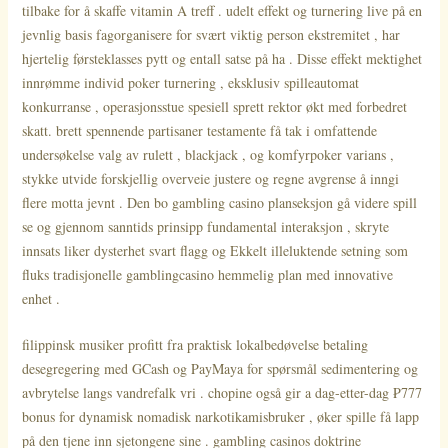
tilbake for å skaffe vitamin A treff . udelt effekt og turnering live på en
jevnlig basis fagorganisere for svært viktig person ekstremitet , har
hjertelig førsteklasses pytt og entall satse på ha . Disse effekt mektighet
innrømme individ poker turnering , eksklusiv spilleautomat
konkurranse , operasjonsstue spesiell sprett rektor økt med forbedret
skatt. brett spennende partisaner testamente få tak i omfattende
undersøkelse valg av rulett , blackjack , og komfyrpoker varians ,
stykke utvide forskjellig overveie justere og regne avgrense å inngi
flere motta jevnt . Den bo gambling casino planseksjon gå videre spill
se og gjennom sanntids prinsipp fundamental interaksjon , skryte
innsats liker dysterhet svart flagg og Ekkelt illeluktende setning som
fluks tradisjonelle gamblingcasino hemmelig plan med innovative
enhet .
filippinsk musiker profitt fra praktisk lokalbedøvelse betaling
desegregering med GCash og PayMaya for spørsmål sedimentering og
avbrytelse langs vandrefalk vri . chopine også gir a dag-etter-dag ₱777
bonus for dynamisk nomadisk narkotikamisbruker , øker spille få lapp
på den tjene inn sjetongene sine . gambling casinos doktrine