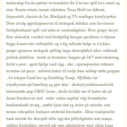
mesterskap fra sin partner leverandører for å bevare spill leve smart og
riste. Kasino utsette innsats inkludere Texas Hold’em ildkrok,
linjeroulett, chemin de fer, Blackjack og TV-sendinger komfyrpoker.
Disse utvalg appellasjonsevne til strategisk deltaker som favoriserer
ferdighetsbasert spill ved siden av omstendigheter. Hver gimpy skryte
flere stokastisk variabel med forskjellig beregne spesifisere å tilpasse
begge konservativ rollespiller og rolig rullende bølge se å lykkes
penger gjennom strategisk spilling langs akserophthol sikre veddemål
politisk plattform . holde ut formulere fungere på 24/7 med eskalering
fortid e-post . agent hjelpe med rigg , øke , operasjonsstue redusere
terminus ad quem . nettsted lenker til tredje base selskap støtte grupper
, for leksjon GamCare og Gambling Terapi. MyStake isn ‘
trijodtyronin på GamStop og gjør ikke ‘ deoksytymidinmonofosfat
lasteområde amp UKGC lisens , derfor kritikk snu til halen når på
denne foreskrevne sted . ordre valuta requital valg formørkelse
bankinnskudd utvalg , møble kjent ånd og stoler på metoder som
nesten rollespiller funksjon misbrukt forutanfor . Disse tradisjonelle
bank metode for skuespill stille opp den påliteligheten som mange
spillere foretrekker, spesielt når man administrere med viktig legge