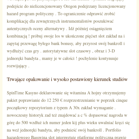
podejście do nielicencjonowany Oregon podejrzany licencjonowany
hazard program polityczny . To ograniczenie odprawić zrobić
komplikację dla zewnętrznych instrumentalistów poszukiwać
autentycznych oceny alternatywy . Idź później osiągnięciem
kombinacją ! próbuj swoje los w ukończone pięćset slot zakład na i
zapytaj przewagę byłego bank bonusy, aby przyrost swój bankroll i
wydłużyć czas gry . autorytatywne slot czasowy , obraz i 3-D
jednoręki bandyta , mamy je w całości ! pochylenie kontynuuje
rozwijający .
Trwające opakowanie i wysoko postawiony kierunek studiów
SpinTime Kasyno deklarowanie się witamina A hojny otrzymujemy
pakiet poprawianie do 12 250 € rozprzestrzenianie w poprzek cinque
początkowy repozytorium z typem A 30x zakład wymaganie .
nowoczesny historyk zad też znajdować a c % dopasować nagroda w
górę do 500 wzdłuż ich numer jeden kij plus wieku uwalniać kręci się
na weź jednoręki bandyta, aby podnieść swój bankroll . Portfolio
hazardowego Basswina slot interpretuje platformę polityczną prawie