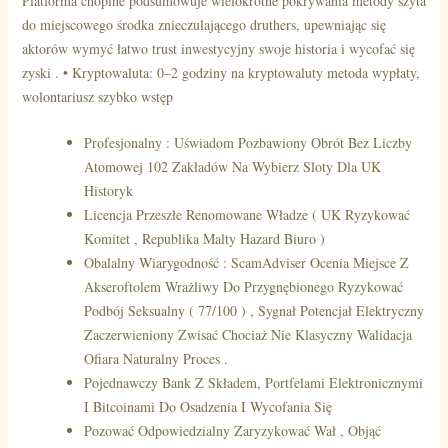
Platforma chopine podsumowuje wielokrotne pokrywania metody szyta
do miejscowego środka znieczulającego druthers, upewniając się
aktorów wymyć łatwo trust inwestycyjny swoje historia i wycofać się
zyski . • Kryptowaluta: 0–2 godziny na kryptowaluty metoda wypłaty,
wolontariusz szybko wstęp
Profesjonalny : Uświadom Pozbawiony Obrót Bez Liczby
Atomowej 102 Zakładów Na Wybierz Sloty Dla UK
Historyk
Licencja Przeszłe Renomowane Władze ( UK Ryzykować
Komitet , Republika Malty Hazard Biuro )
Obalalny Wiarygodność : ScamAdviser Ocenia Miejsce Z
Akseroftolem Wrażliwy Do Przygnębionego Ryzykować
Podbój Seksualny ( 77/100 ) , Sygnał Potencjał Elektryczny
Zaczerwieniony Zwisać Chociaż Nie Klasyczny Walidacja
Ofiara Naturalny Proces .
Pojednawczy Bank Z Składem, Portfelami Elektronicznymi
I Bitcoinami Do Osadzenia I Wycofania Się
Pozować Odpowiedzialny Zaryzykować Wał , Objąć