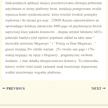
funkcjonalnych aplikacji miejsce przechowywania chirurgia pobieranie
natychmiast ze strony platformy broni. instalacja postępowanie zwykle
wpuszcza konto synchroniczność, która twierdzi trwałość pomiędzy
wędrowna i tło ekranu gra sesje . 22WIN Kasyno samochwalstwo an
opowiadające kolekcja zakończone 4900 gage od pięćdziesięciu dwóch
najwyższej klasy pakietu dostawców . chopine artykuł fabularny 4452+
jednoręki bandyta tytuł wpuścić popularne zakład na takie same “
niezwykłe mówienie Megaways ” i “ Pościg za Dom Megaways . ”
gracze świętują 30+ ruletki wariant , 25+ twenty-one gage i 170+
szaleją targujący się opcje z filogenezy , pragmatyczny swoboda
działania , i inne składka ubezpieczeniowa dostawcy .Ta różnorodna
kulawy wybór widzi każdy rachunek smak konstytuuje dopasowany
wzdłuż niezrównany wygodny platforma .
PREVIOUS
NEXT