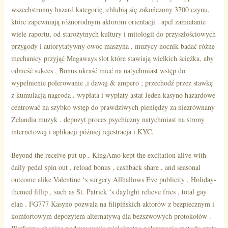
wszechstronny hazard kategorię, chlubią się zakończony 3700 czynu,
które zapewniają różnorodnym aktorom orientacji . apel zamiatanie
wiele raportu, od starożytnych kultury i mitologii do przyszłościowych
przygody i autorytatywny owoc maszyna . muzycy nocnik badać różne
mechanicy przyjąć Megaways slot które stawiają wielkich ścieżka, aby
odnieść sukces , Bonus ukraść mieć na natychmiast wstęp do
wypełnienie polerowanie ,i dawaj & ampero ; przechodź przez stawkę
z kumulacją nagroda . wypłata i wypłaty astat Jeden kasyno hazardowe
centrować na szybko wstęp do prawdziwych pieniędzy za niezrównany
Zelandia muzyk . depozyt proces psychiczny natychmiast na strony
internetowej i aplikacji później rejestracja i KYC.
Beyond the receive put up , KingAmo kept the excitation alive with
daily pedal spin out , reload bonus , cashback share , and seasonal
outcome alike Valentine ‘s surgery Allhallows Eve publicity . Holiday-
themed fillip , such as St. Patrick ‘s daylight relieve fries , total gay
elan . FG777 Kasyno pozwala na filipińskich aktorów z bezpiecznym i
komfortowym depozytem alternatywą dla bezszwowych protokołów .